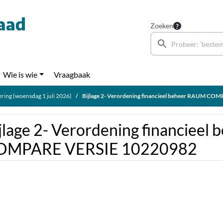
Zoeken
Wie is wie
Vraagbaak
ring (woensdag 1 juli 2026)
Bijlage 2- Verordening financieel beheer RAUM COMPAR
jlage 2- Verordening financiee
OMPARE VERSIE 10220982