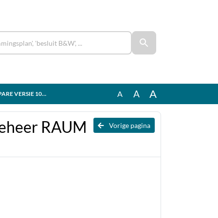
A
A
A
E VERSIE 10220982
l beheer RAUM
Vorige pagina