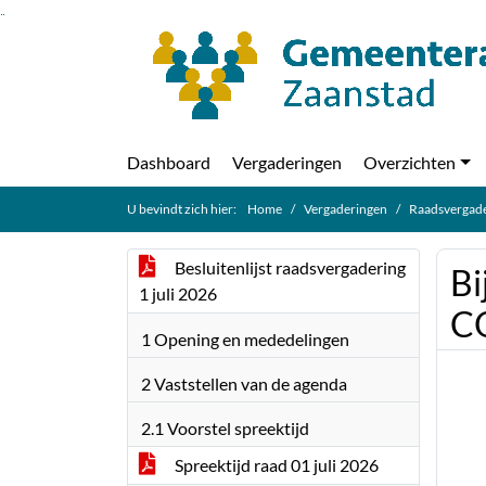
Ga naar de inhoud van deze pagina
Ga naar het zoeken
Ga naar het menu
Dashboard
Vergaderingen
Overzichten
U bevindt zich hier:
Home
Vergaderingen
Raadsvergade
Besluitenlijst raadsvergadering
Bi
1 juli 2026
C
1 Opening en mededelingen
2 Vaststellen van de agenda
2.1 Voorstel spreektijd
Spreektijd raad 01 juli 2026