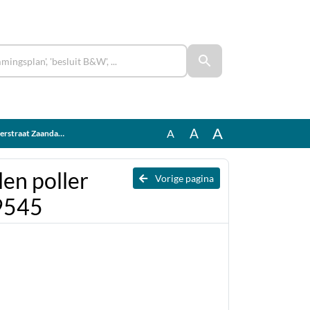
A
A
A
t Zaandam 10309545
len poller
Vorige pagina
9545