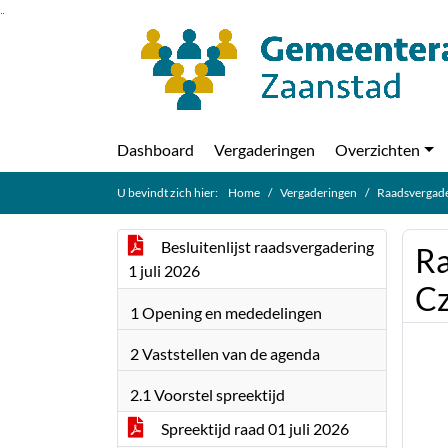
Ga naar de inhoud van deze pagina
Ga naar het zoeken
Ga naar het menu
Dashboard
Vergaderingen
Overzichten
U bevindt zich hier:
Home
Vergaderingen
Raadsvergade
Besluitenlijst raadsvergadering
Ra
1 juli 2026
Cz
1 Opening en mededelingen
2 Vaststellen van de agenda
2.1 Voorstel spreektijd
Spreektijd raad 01 juli 2026