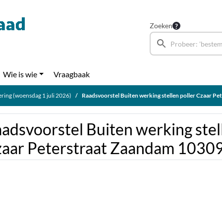
Zoeken
Wie is wie
Vraagbaak
ring (woensdag 1 juli 2026)
Raadsvoorstel Buiten werking stellen poller Czaar Peterstraa
adsvoorstel Buiten werking stel
aar Peterstraat Zaandam 1030