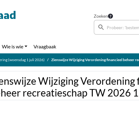
Zoeken
Wie is wie
Vraagbaak
ring (woensdag 1 juli 2026)
Zienswijze Wijziging Verordening financieel beheer recreatiescha
enswijze Wijziging Verordening 
heer recreatieschap TW 2026