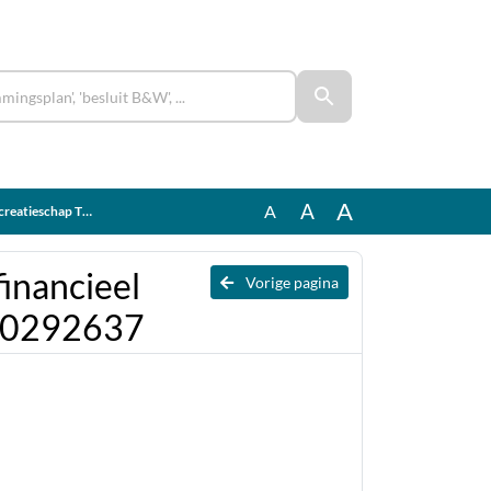
A
A
A
p TW 2026 10292637
financieel
Vorige pagina
 10292637