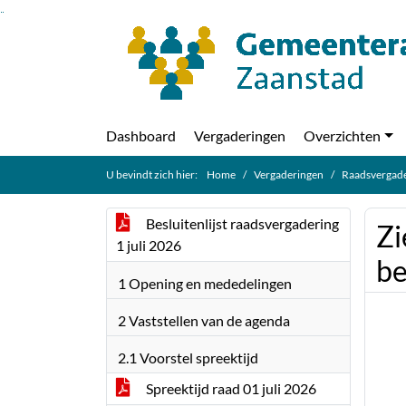
Ga naar de inhoud van deze pagina
Ga naar het zoeken
Ga naar het menu
Dashboard
Vergaderingen
Overzichten
U bevindt zich hier:
Home
Vergaderingen
Raadsvergade
Besluitenlijst raadsvergadering
Zi
1 juli 2026
be
1 Opening en mededelingen
2 Vaststellen van de agenda
2.1 Voorstel spreektijd
Spreektijd raad 01 juli 2026