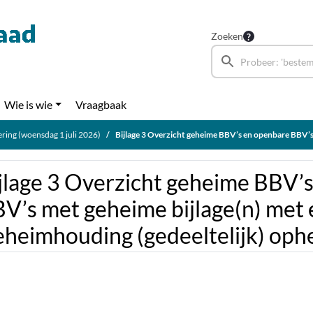
Zoeken
Wie is wie
Vraagbaak
ring (woensdag 1 juli 2026)
Bijlage 3 Overzicht geheime BBV’s en openbare BBV’s met geheime bijlage(n) met eindstation Raad – Geheimhoudin
jlage 3 Overzicht geheime BBV’
V’s met geheime bijlage(n) met 
heimhouding (gedeeltelijk) op