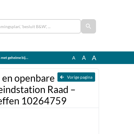
A
A
A
g (gedeeltelijk) opheffen 10264759
s en openbare
Vorige pagina
eindstation Raad –
heffen 10264759