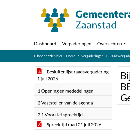
Ga naar de inhoud van deze pagina
Ga naar het zoeken
Ga naar het menu
Dashboard
Vergaderingen
Overzichten
U bevindt zich hier:
Home
Vergaderingen
Raadsvergade
Besluitenlijst raadsvergadering
Bi
1 juli 2026
BB
1 Opening en mededelingen
Ge
2 Vaststellen van de agenda
2.1 Voorstel spreektijd
Spreektijd raad 01 juli 2026