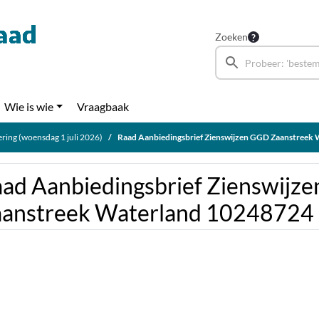
Zoeken
Wie is wie
Vraagbaak
ring (woensdag 1 juli 2026)
Raad Aanbiedingsbrief Zienswijzen GGD Zaanstreek Wat
ad Aanbiedingsbrief Zienswijz
anstreek Waterland 10248724