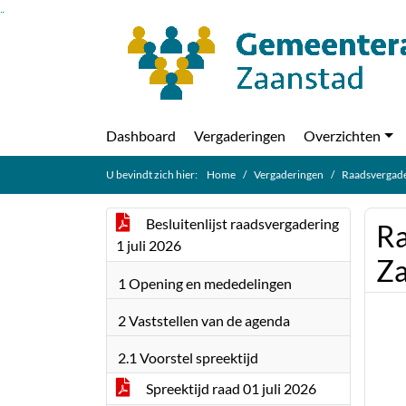
Ga naar de inhoud van deze pagina
Ga naar het zoeken
Ga naar het menu
Dashboard
Vergaderingen
Overzichten
U bevindt zich hier:
Home
Vergaderingen
Raadsvergade
Besluitenlijst raadsvergadering
Ra
1 juli 2026
Za
1 Opening en mededelingen
2 Vaststellen van de agenda
2.1 Voorstel spreektijd
Spreektijd raad 01 juli 2026