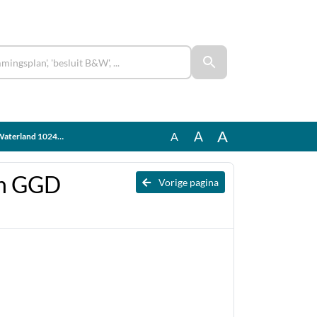
A
A
A
erland 10248724
en GGD
Vorige pagina