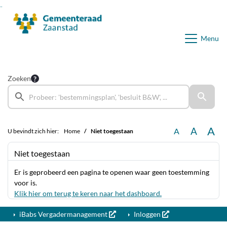
Ga naar de inhoud van deze pagina
Ga naar het zoeken
Ga naar het menu
Menu
Zoeken
A
A
A
U bevindt zich hier:
Home
Niet toegestaan
Niet toegestaan
Er is geprobeerd een pagina te openen waar geen toestemming
voor is.
Klik hier om terug te keren naar het dashboard.
iBabs Vergadermanagement
Inloggen