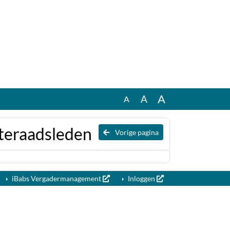
A
A
A
teraadsleden
Vorige pagina
iBabs Vergadermanagement
Inloggen