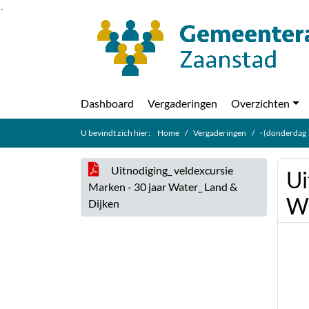
Ga naar de inhoud van deze pagina
Ga naar het zoeken
Ga naar het menu
Dashboard
Vergaderingen
Overzichten
U bevindt zich hier:
Home
Vergaderingen
· (donderdag 
Uitnodiging_ veldexcursie
Ui
Marken - 30 jaar Water_ Land &
Wa
Dijken