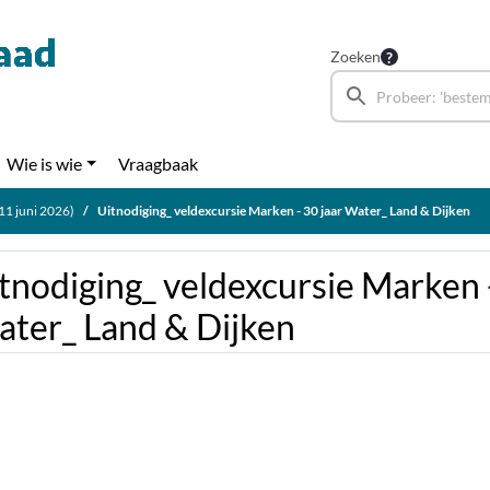
Zoeken
Wie is wie
Vraagbaak
11 juni 2026)
Uitnodiging_ veldexcursie Marken - 30 jaar Water_ Land & Dijken
tnodiging_ veldexcursie Marken -
ter_ Land & Dijken