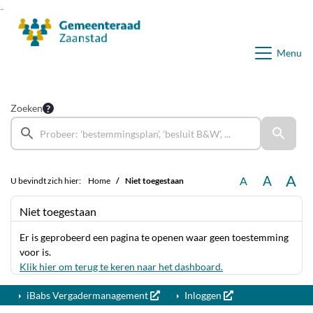
Ga naar de inhoud van deze pagina
Ga naar het zoeken
Ga naar het menu
Menu
Zoeken
A
A
A
U bevindt zich hier:
Home
Niet toegestaan
Niet toegestaan
Er is geprobeerd een pagina te openen waar geen toestemming
voor is.
Klik hier om terug te keren naar het dashboard.
iBabs Vergadermanagement
Inloggen