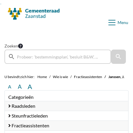
Ga naar de inhoud van deze pagina
Ga naar het zoeken
Ga naar het menu
Menu
Zoeken
U bevindt zich hier:
Home
Wie is wie
Fractieassistenten
Janssen, J.
A
A
A
Categorieën
Raadsleden
Steunfractieleden
Fractieassistenten