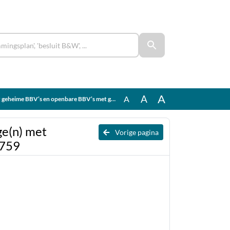
A
A
A
BBV’s met geheime bijlage(n) met eindstation B&W of Raad – Geheimhouding tussentijds opgeheven 10264759
ge(n) met
Vorige pagina
4759