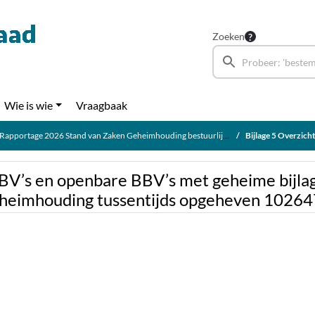
Zoeken
Wie is wie
Vraagbaak
Rapportage 2026 Stand van Zaken Geheimhouding bestuurlijke behandelvoorstellen
Bijlage 5 Overzicht geheime BBV’s en openbare 
BBV’s en openbare BBV’s met geheime bijla
eheimhouding tussentijds opgeheven 1026