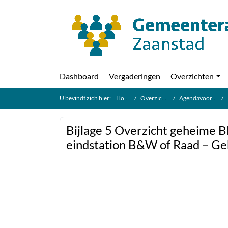
Ga naar de inhoud van deze pagina
Ga naar het zoeken
Ga naar het menu
Dashboard
Vergaderingen
Overzichten
U bevindt zich hier:
Home
Overzichten
Agendavoorraad
Bijlage 5 Overzicht geheime 
eindstation B&W of Raad – G