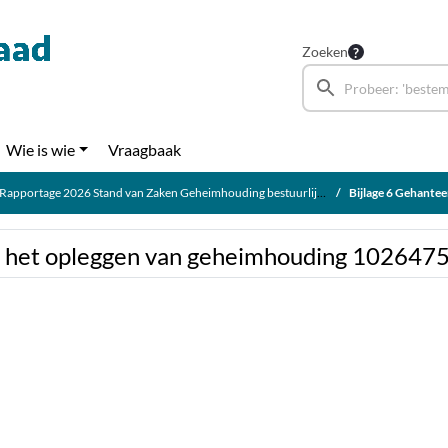
Zoeken
Wie is wie
Vraagbaak
Rapportage 2026 Stand van Zaken Geheimhouding bestuurlijke behandelvoorstellen
Bijlage 6 Gehanteerd 
ij het opleggen van geheimhouding 102647