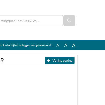
A
A
A
kader bij het opleggen van geheimhouding 10264759
59
Vorige pagina