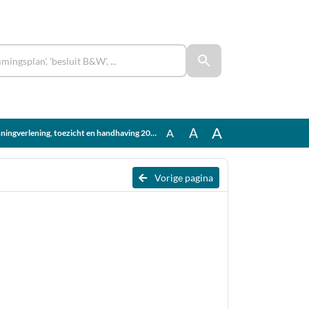
A
A
A
verlening, toezicht en handhaving 2023 - 2026.pdf
Vorige pagina