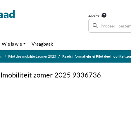
Zoeken
Wie is wie
Vraagbaak
en
Pilot deelmobiliteit zomer 2025
Raadsinformatiebrief Pilot deelmobiliteit 
eelmobiliteit zomer 2025 9336736