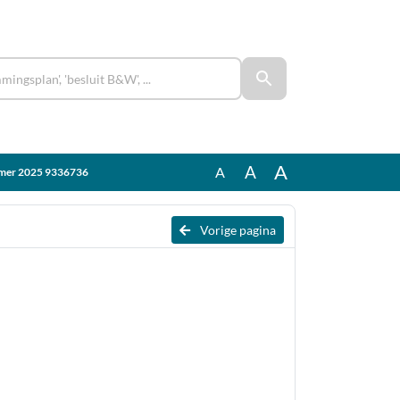
A
A
A
zomer 2025 9336736
Vorige pagina