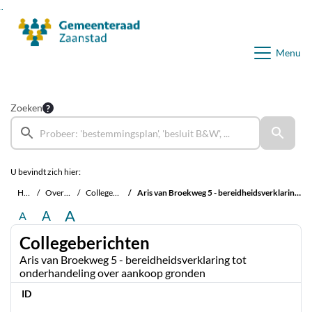
Ga naar de inhoud van deze pagina
Ga naar het zoeken
Ga naar het menu
Menu
Zoeken
U bevindt zich hier:
Home
Overzichten
Collegeberichten
Aris van Broekweg 5 - bereidheidsverklaring tot onderhandeling over aankoop gronden
A
A
A
Collegeberichten
Aris van Broekweg 5 - bereidheidsverklaring tot
onderhandeling over aankoop gronden
ID