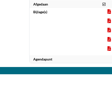
Afg
Afgedaan
Bijlage(s)
Agendapunt