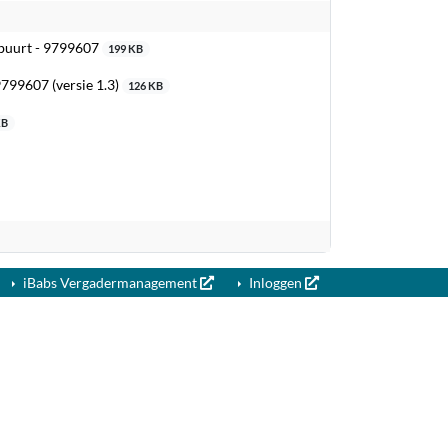
nbuurt - 9799607
199 KB
799607 (versie 1.3)
126 KB
KB
iBabs Vergadermanagement
Inloggen