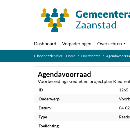
Ga naar de inhoud van deze pagina
Ga naar het zoeken
Ga naar het menu
Dashboard
Vergaderingen
Overzichten
U bevindt zich hier:
Home
Overzichten
Agendavoorra
Agendavoorraad
Voorbereidingskrediet en projectplan Kleuren
ID
1265
Onderwerp
Voorb
Datum
04-02
Type
Raads
Toelichting