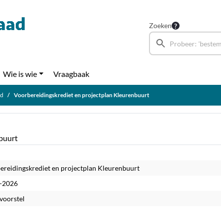
Zoeken
Wie is wie
Vraagbaak
ad
Voorbereidingskrediet en projectplan Kleurenbuurt
buurt
ereidingskrediet en projectplan Kleurenbuurt
-2026
voorstel