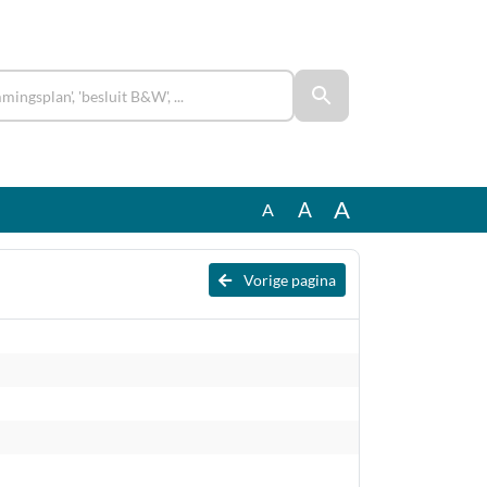
A
A
A
Vorige pagina