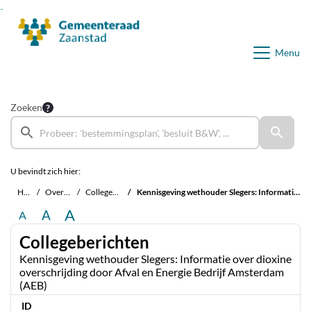
Ga naar de inhoud van deze pagina
Ga naar het zoeken
Ga naar het menu
Menu
Zoeken
U bevindt zich hier:
Home
Overzichten
Collegeberichten
Kennisgeving wethouder Slegers: Informatie over dioxine overschrijding door Afval en Energie Bedrijf Amsterdam (AEB)
A
A
A
Collegeberichten
Kennisgeving wethouder Slegers: Informatie over dioxine
overschrijding door Afval en Energie Bedrijf Amsterdam
(AEB)
ID