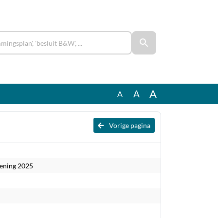
A
A
A
Vorige pagina
kening 2025