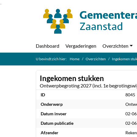
Ga naar de inhoud van deze pagina
Ga naar het zoeken
Ga naar het menu
Dashboard
Vergaderingen
Overzichten
U bevindt zich hier:
Home
Overzichten
Ingekomen stu
Ingekomen stukken
Ontwerpbegroting 2027 (incl. 1e begrotingswi
ID
8045
Onderwerp
Ontwe
Datum invoer
02-06
Datum publicatie
02-06
Afzender
Reken