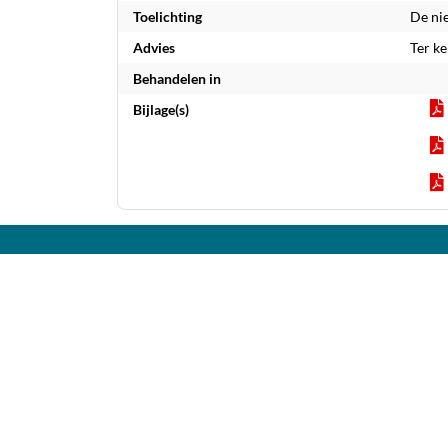
Toelichting
De nie
Advies
Ter k
Behandelen in
Bijlage(s)