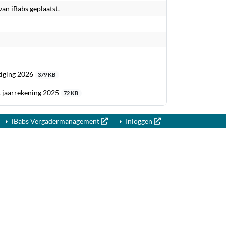
van iBabs geplaatst.
ziging 2026
379 KB
 jaarrekening 2025
72 KB
iBabs Vergadermanagement
Inloggen