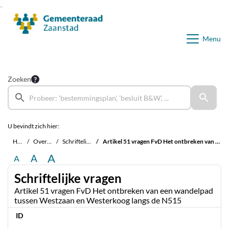
Ga naar de inhoud van deze pagina
Ga naar het zoeken
Ga naar het menu
Menu
Zoeken
U bevindt zich hier:
Home
Overzichten
Schriftelijke vragen
Artikel 51 vragen FvD Het ontbreken van een wandelpad tussen Westzaan en Westerkoog langs de N515
A
A
A
Schriftelijke vragen
Artikel 51 vragen FvD Het ontbreken van een wandelpad
tussen Westzaan en Westerkoog langs de N515
ID