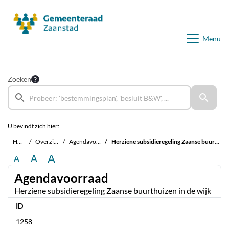
Ga naar de inhoud van deze pagina
Ga naar het zoeken
Ga naar het menu
Menu
Zoeken
U bevindt zich hier:
Home
Overzichten
Agendavoorraad
Herziene subsidieregeling Zaanse buurthuizen in de wijk
A
A
A
Agendavoorraad
Herziene subsidieregeling Zaanse buurthuizen in de wijk
ID
1258