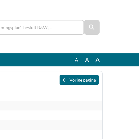
A
A
A
Vorige pagina