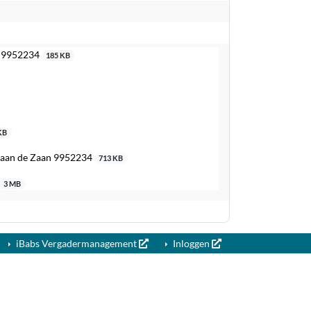
an 9952234
185 KB
KB
g aan de Zaan 9952234
713 KB
3 MB
iBabs Vergadermanagement
Inloggen