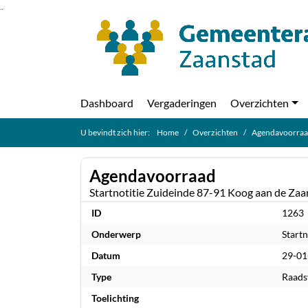
Ga naar de inhoud van deze pagina
Ga naar het zoeken
Ga naar het menu
Dashboard
Vergaderingen
Overzichten
U bevindt zich hier:
Home
Overzichten
Agendavoorra
Agendavoorraad
Startnotitie Zuideinde 87-91 Koog aan de Zaa
ID
1263
Onderwerp
Start
Datum
29-01
Type
Raads
Toelichting