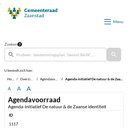
Ga naar de inhoud van deze pagina
Ga naar het zoeken
Ga naar het menu
Menu
Zoeken
U bevindt zich hier:
Home
Overzichten
Agendavoorraad
Agenda-initiatief De natuur & de Zaanse identiteit
A
A
A
Agendavoorraad
Agenda-initiatief De natuur & de Zaanse identiteit
ID
1117