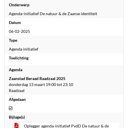
Onderwerp
Agenda-initiatief De natuur & de Zaanse identiteit
Datum
06-02-2025
Type
Agenda initiatief
Toelichting
Agenda
Zaanstad Beraad Raadzaal 2025
donderdag 13 maart 19:00 tot 23:10
Raadzaal
Afgedaan
Afgedaan
Bijlage(s)
Oplegger agenda-initiatief PvdD De natuur & de