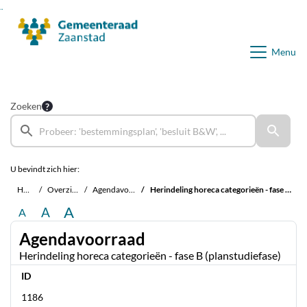
Ga naar de inhoud van deze pagina
Ga naar het zoeken
Ga naar het menu
Menu
Zoeken
U bevindt zich hier:
Home
Overzichten
Agendavoorraad
Herindeling horeca categorieën - fase B (planstudiefase)
A
A
A
Agendavoorraad
Herindeling horeca categorieën - fase B (planstudiefase)
ID
1186