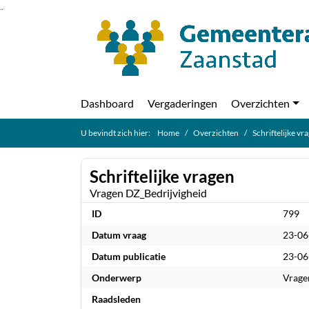
Ga naar de inhoud van deze pagina
Ga naar het zoeken
Ga naar het menu
Dashboard
Vergaderingen
Overzichten
U bevindt zich hier:
Home
Overzichten
Schriftelijke vr
Schriftelijke vragen
Vragen DZ_Bedrijvigheid
ID
799
Datum vraag
23-06
Datum publicatie
23-06
Onderwerp
Vrage
Raadsleden