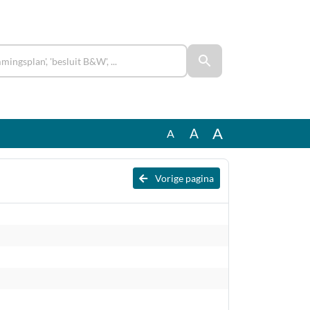
A
A
A
Vorige pagina