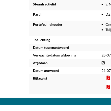
Steunfractielid
S. 
Partij
DZ
Portefeuillehouder
Onc
Tuij
Toelichting
Datum tussenantwoord
Verwachte datum afdoening
28-07
Afg
Afgedaan
Datum antwoord
21-07
Bijlage(s)