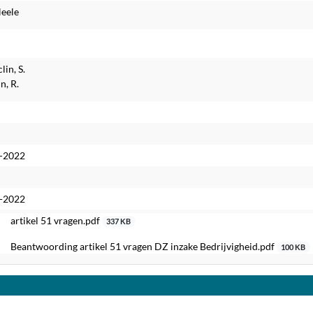
Neele
lin, S.
n, R.
-2022
edaan
-2022
artikel 51 vragen.pdf
337 KB
Beantwoording artikel 51 vragen DZ inzake Bedrijvigheid.pdf
100 KB