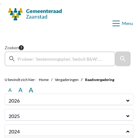
Ga naar de inhoud van deze pagina
Ga naar het zoeken
Ga naar het menu
Menu
Zoeken
U bevindt zich hier:
Home
Vergaderingen
Raadsvergadering
A
A
A
2026
2025
2024