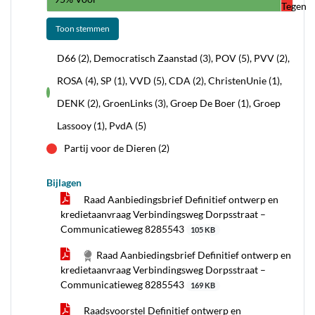
Tegen
Toon stemmen
D66 (2), Democratisch Zaanstad (3), POV (5), PVV (2),
ROSA (4), SP (1), VVD (5), CDA (2), ChristenUnie (1),
voor
DENK (2), GroenLinks (3), Groep De Boer (1), Groep
Lassooy (1), PvdA (5)
Partij voor de Dieren (2)
tegen
Bijlagen
Raad Aanbiedingsbrief Definitief ontwerp en
kredietaanvraag Verbindingsweg Dorpsstraat –
Communicatieweg 8285543
105 KB
Raad Aanbiedingsbrief Definitief ontwerp en
kredietaanvraag Verbindingsweg Dorpsstraat –
Communicatieweg 8285543
169 KB
Raadsvoorstel Definitief ontwerp en