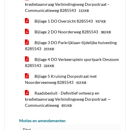
kredietaanvraag Verbindingsweg Dorpsstraat –
Communicatieweg 8285543
113 KB
Bijlage 1 DO Overzicht 8285543
937 KB
Bijlage 2 DO Noorderweg 8285543
382 KB
Bijlage 3 DO Parkrijklaan-tijdelijke huivesting
8285543
253 KB
Bijlage 4 DO Verkeersplein sportpark Omzoom
8285543
224 KB
Bijlage 5 Kruising Dorpsstraat met
Noorderveenweg 8285543
415 KB
Raadsbesluit - Definitief ontwerp en
kredietaanvraag Verbindingsweg Dorpsstraat —
Communicatieweg
851 KB
Moties en amendementen
Titel