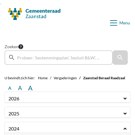
Ga naar de inhoud van deze pagina
Ga naar het zoeken
Ga naar het menu
Menu
Zoeken
U bevindt zich hier:
Home
Vergaderingen
Zaanstad Beraad Raadzaal
A
A
A
2026
2025
2024