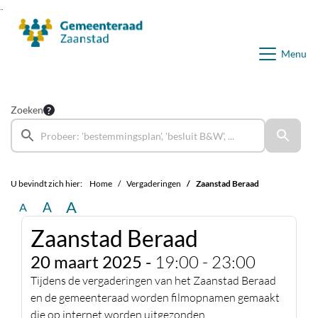
Ga naar de inhoud van deze pagina
Ga naar het zoeken
Ga naar het menu
Menu
Zoeken
U bevindt zich hier:
Home
Vergaderingen
Zaanstad Beraad
A
A
A
Zaanstad Beraad
20 maart 2025 -
19:00 - 23:00
Tijdens de vergaderingen van het Zaanstad Beraad
en de gemeenteraad worden filmopnamen gemaakt
die op internet worden uitgezonden.