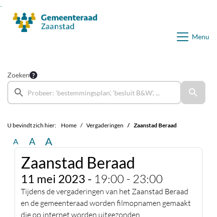
Ga naar de inhoud van deze pagina
Ga naar het zoeken
Ga naar het menu
Menu
Zoeken
U bevindt zich hier:
Home
Vergaderingen
Zaanstad Beraad
A
A
A
Zaanstad Beraad
11 mei 2023 -
19:00 - 23:00
Tijdens de vergaderingen van het Zaanstad Beraad
en de gemeenteraad worden filmopnamen gemaakt
die op internet worden uitgezonden.