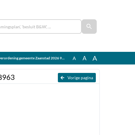
A
A
A
rordening gemeente Zaanstad 2026 9838963
38963
Vorige pagina