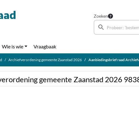
Zoeken
Wie is wie
Vraagbaak
ad
Archiefverordening gemeente Zaanstad 2026
Aanbiedingsbrief raad Archiefve
efverordening gemeente Zaanstad 2026 98