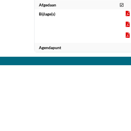
Afg
Afgedaan
Bijlage(s)
Agendapunt