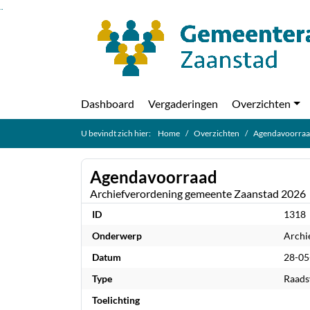
Ga naar de inhoud van deze pagina
Ga naar het zoeken
Ga naar het menu
Dashboard
Vergaderingen
Overzichten
U bevindt zich hier:
Home
Overzichten
Agendavoorra
Agendavoorraad
Archiefverordening gemeente Zaanstad 2026
ID
1318
Onderwerp
Archi
Datum
28-05
Type
Raads
Toelichting