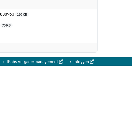
 9838963
160 KB
3
75 KB
iBabs Vergadermanagement
Inloggen