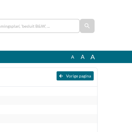
A
A
A
Vorige pagina