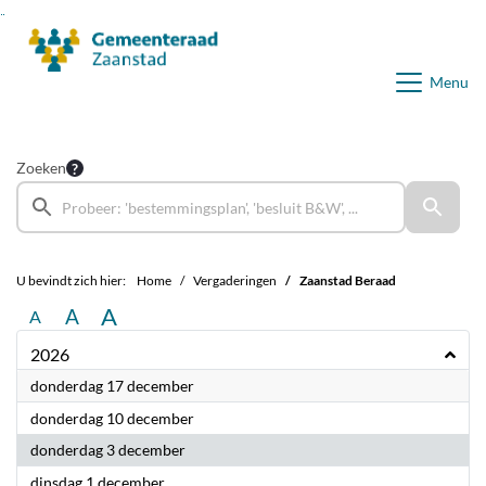
Ga naar de inhoud van deze pagina
Ga naar het zoeken
Ga naar het menu
Menu
Zoeken
U bevindt zich hier:
Home
Vergaderingen
Zaanstad Beraad
A
A
A
2026
2026
donderdag 17 december
2026
donderdag 10 december
2026
donderdag 3 december
2026
dinsdag 1 december