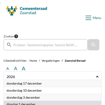
Ga naar de inhoud van deze pagina
Ga naar het zoeken
Ga naar het menu
Menu
Zoeken
U bevindt zich hier:
Home
Vergaderingen
Zaanstad Beraad
A
A
A
2026
2026
donderdag 17 december
2026
donderdag 10 december
2026
donderdag 3 december
2026
dinsdag 1 december