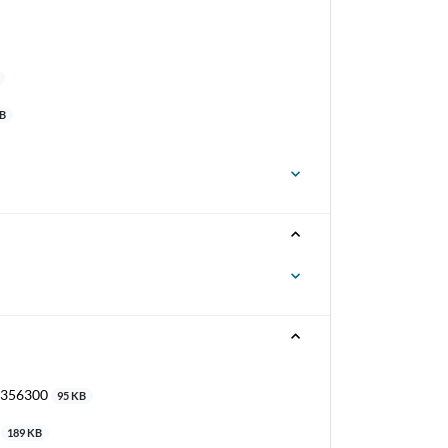
KB
10356300
95 KB
d
189 KB