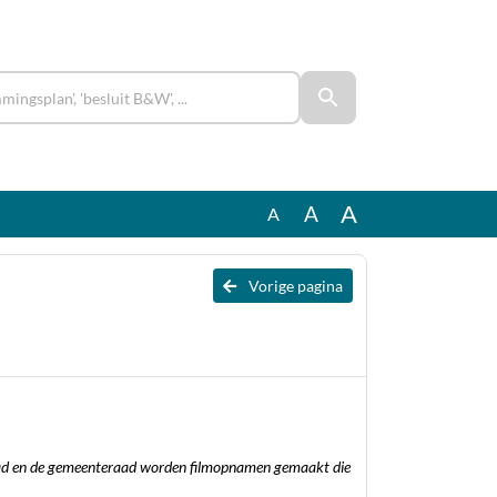
A
A
A
Vorige pagina
aad en de gemeenteraad worden filmopnamen gemaakt die