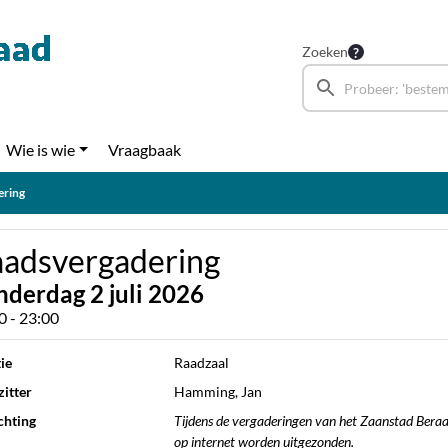
Zoeken
Wie is wie
Vraagbaak
ering
adsvergadering
nderdag 2 juli 2026
0 - 23:00
ie
Raadzaal
itter
Hamming, Jan
chting
Tijdens de vergaderingen van het Zaanstad Ber
op internet worden uitgezonden.