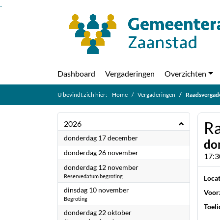
Ga naar de inhoud van deze pagina
Ga naar het zoeken
Ga naar het menu
Dashboard
Vergaderingen
Overzichten
U bevindt zich hier:
Home
Vergaderingen
Raadsvergad
Ra
2026
2026
donderdag 17 december
do
2026
donderdag 26 november
17:3
2026
donderdag 12 november
Reservedatum begroting
Locat
2026
dinsdag 10 november
Voorz
Begroting
Toeli
2026
donderdag 22 oktober