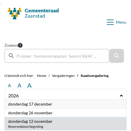
Ga naar de inhoud van deze pagina
Ga naar het zoeken
Ga naar het menu
Menu
Zoeken
U bevindt zich hier:
Home
Vergaderingen
Raadsvergadering
A
A
A
2026
2026
donderdag 17 december
2026
donderdag 26 november
2026
donderdag 12 november
Reservedatum begroting