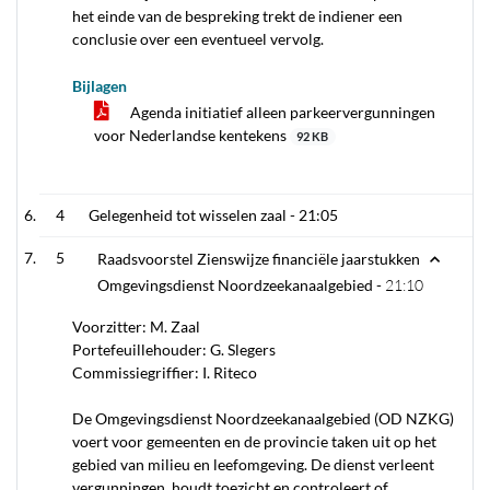
het einde van de bespreking trekt de indiener een
conclusie over een eventueel vervolg.
Bijlagen
Agenda initiatief alleen parkeervergunningen
voor Nederlandse kentekens
92 KB
4
Gelegenheid tot wisselen zaal -
21:05
5
Raadsvoorstel Zienswijze financiële jaarstukken
Omgevingsdienst Noordzeekanaalgebied -
21:10
Voorzitter: M. Zaal
Portefeuillehouder: G. Slegers
Commissiegriffier: I. Riteco
De Omgevingsdienst Noordzeekanaalgebied (OD NZKG)
voert voor gemeenten en de provincie taken uit op het
gebied van milieu en leefomgeving. De dienst verleent
vergunningen, houdt toezicht en controleert of