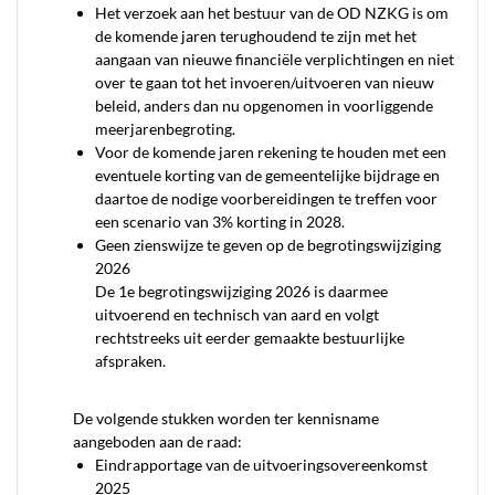
Het verzoek aan het bestuur van de OD NZKG is om
de komende jaren terughoudend te zijn met het
aangaan van nieuwe financiële verplichtingen en niet
over te gaan tot het invoeren/uitvoeren van nieuw
beleid, anders dan nu opgenomen in voorliggende
meerjarenbegroting.
Voor de komende jaren rekening te houden met een
eventuele korting van de gemeentelijke bijdrage en
daartoe de nodige voorbereidingen te treffen voor
een scenario van 3% korting in 2028.
Geen zienswijze te geven op de begrotingswijziging
2026
De 1e begrotingswijziging 2026 is daarmee
uitvoerend en technisch van aard en volgt
rechtstreeks uit eerder gemaakte bestuurlijke
afspraken.
De volgende stukken worden ter kennisname
aangeboden aan de raad:
Eindrapportage van de uitvoeringsovereenkomst
2025