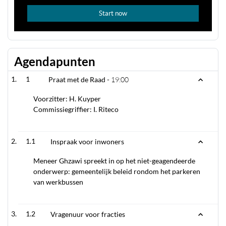
Agendapunten
1
Praat met de Raad -
19:00
Voorzitter: H. Kuyper
Commissiegriffier: I. Riteco
1.1
Inspraak voor inwoners
Meneer Ghzawi spreekt in op het niet-geagendeerde
onderwerp: gemeentelijk beleid rondom het parkeren
van werkbussen
1.2
Vragenuur voor fracties