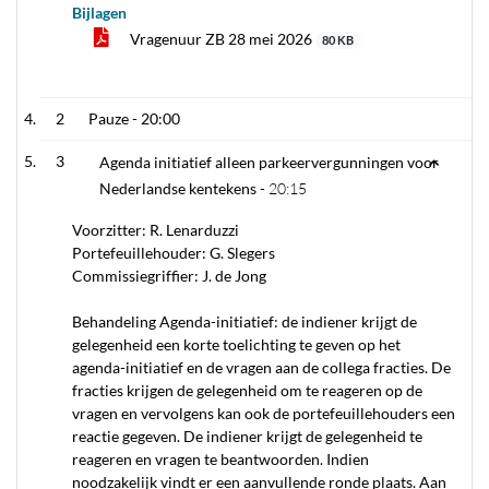
Bijlagen
Vragenuur ZB 28 mei 2026
80 KB
2
Pauze -
20:00
3
Agenda initiatief alleen parkeervergunningen voor
Nederlandse kentekens -
20:15
Voorzitter: R. Lenarduzzi
Portefeuillehouder: G. Slegers
Commissiegriffier: J. de Jong
Behandeling Agenda-initiatief: de indiener krijgt de
gelegenheid een korte toelichting te geven op het
agenda-initiatief en de vragen aan de collega fracties. De
fracties krijgen de gelegenheid om te reageren op de
vragen en vervolgens kan ook de portefeuillehouders een
reactie gegeven. De indiener krijgt de gelegenheid te
reageren en vragen te beantwoorden. Indien
noodzakelijk vindt er een aanvullende ronde plaats. Aan