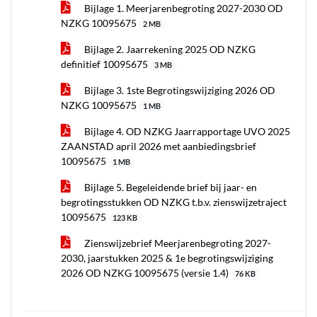
Bijlage 1. Meerjarenbegroting 2027-2030 OD
NZKG 10095675
2 MB
Bijlage 2. Jaarrekening 2025 OD NZKG
definitief 10095675
3 MB
Bijlage 3. 1ste Begrotingswijziging 2026 OD
NZKG 10095675
1 MB
Bijlage 4. OD NZKG Jaarrapportage UVO 2025
ZAANSTAD april 2026 met aanbiedingsbrief
10095675
1 MB
Bijlage 5. Begeleidende brief bij jaar- en
begrotingsstukken OD NZKG t.b.v. zienswijzetraject
10095675
123 KB
Zienswijzebrief Meerjarenbegroting 2027-
2030, jaarstukken 2025 & 1e begrotingswijziging
2026 OD NZKG 10095675 (versie 1.4)
76 KB