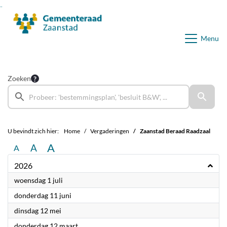
Ga naar de inhoud van deze pagina
Ga naar het zoeken
Ga naar het menu
Menu
Zoeken
U bevindt zich hier:
Home
Vergaderingen
Zaanstad Beraad Raadzaal
A
A
A
2026
2026
woensdag 1 juli
2026
donderdag 11 juni
2026
dinsdag 12 mei
2026
donderdag 12 maart