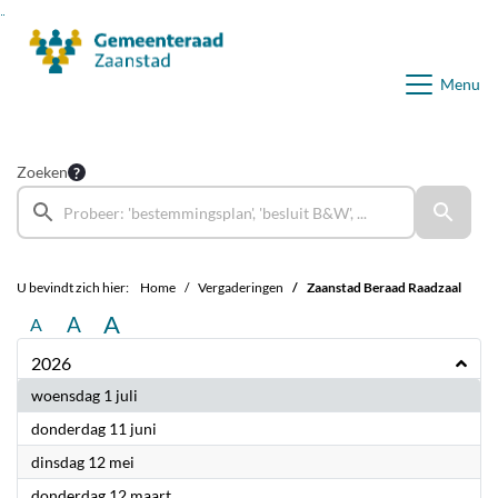
Ga naar de inhoud van deze pagina
Ga naar het zoeken
Ga naar het menu
Menu
Zoeken
U bevindt zich hier:
Home
Vergaderingen
Zaanstad Beraad Raadzaal
A
A
A
2026
2026
woensdag 1 juli
2026
donderdag 11 juni
2026
dinsdag 12 mei
2026
donderdag 12 maart