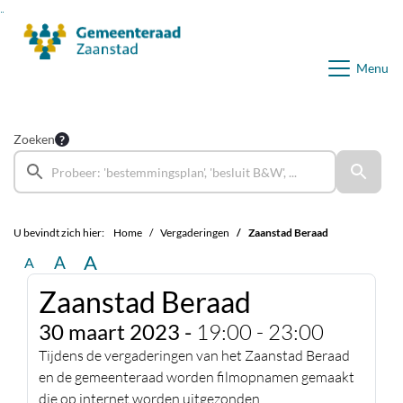
Ga naar de inhoud van deze pagina
Ga naar het zoeken
Ga naar het menu
Menu
Zoeken
U bevindt zich hier:
Home
Vergaderingen
Zaanstad Beraad
A
A
A
Zaanstad Beraad
30 maart 2023 -
19:00 - 23:00
Tijdens de vergaderingen van het Zaanstad Beraad
en de gemeenteraad worden filmopnamen gemaakt
die op internet worden uitgezonden.