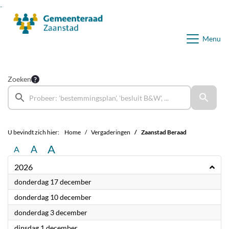
Ga naar de inhoud van deze pagina
Ga naar het zoeken
Ga naar het menu
Menu
Zoeken
U bevindt zich hier:
Home
Vergaderingen
Zaanstad Beraad
A
A
A
2026
2026
donderdag 17 december
2026
donderdag 10 december
2026
donderdag 3 december
2026
dinsdag 1 december