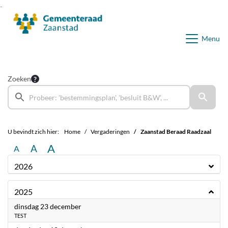
Ga naar de inhoud van deze pagina
Ga naar het zoeken
Ga naar het menu
Menu
Zoeken
U bevindt zich hier:
Home
Vergaderingen
Zaanstad Beraad Raadzaal
A
A
A
2026
2025
2025
dinsdag 23 december
TEST