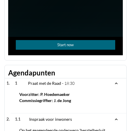
Agendapunten
1
Praat met de Raad -
18:30
Voorzitter: P. Hoedemaeker
Commissiegriffier: J. de Jong
1.1
Inspraak voor inwoners
Op het geagendeerde onderwerp 'herstelbesluit