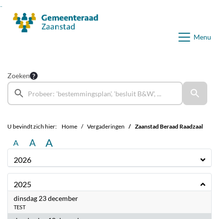
Ga naar de inhoud van deze pagina
Ga naar het zoeken
Ga naar het menu
Menu
Zoeken
U bevindt zich hier:
Home
Vergaderingen
Zaanstad Beraad Raadzaal
A
A
A
2026
2025
2025
dinsdag 23 december
TEST