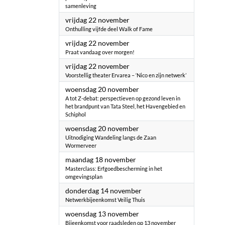
samenleving
2024
vrijdag 22 november
Onthulling vijfde deel Walk of Fame
2024
vrijdag 22 november
Praat vandaag over morgen!
2024
vrijdag 22 november
Voorstellig theater Ervarea – ‘Nico en zijn netwerk’
2024
woensdag 20 november
A tot Z-debat: perspectieven op gezond leven in
het brandpunt van Tata Steel, het Havengebied en
Schiphol
2024
woensdag 20 november
Uitnodiging Wandeling langs de Zaan
Wormerveer
2024
maandag 18 november
Masterclass: Erfgoedbescherming in het
omgevingsplan
2024
donderdag 14 november
Netwerkbijeenkomst Veilig Thuis
2024
woensdag 13 november
Bijeenkomst voor raadsleden op 13 november