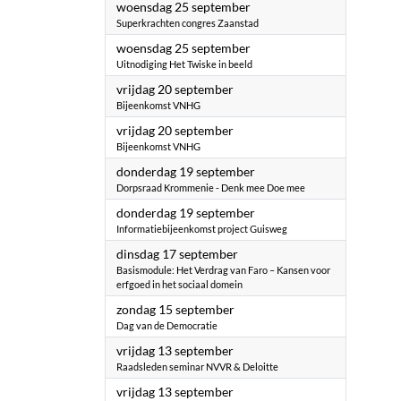
2024
woensdag 25 september
Superkrachten congres Zaanstad
2024
woensdag 25 september
Uitnodiging Het Twiske in beeld
2024
vrijdag 20 september
Bijeenkomst VNHG
2024
vrijdag 20 september
Bijeenkomst VNHG
2024
donderdag 19 september
Dorpsraad Krommenie - Denk mee Doe mee
2024
donderdag 19 september
Informatiebijeenkomst project Guisweg
2024
dinsdag 17 september
Basismodule: Het Verdrag van Faro – Kansen voor
erfgoed in het sociaal domein
2024
zondag 15 september
Dag van de Democratie
2024
vrijdag 13 september
Raadsleden seminar NVVR & Deloitte
2024
vrijdag 13 september