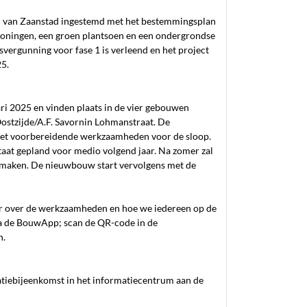
d van Zaanstad ingestemd met het bestemmingsplan
woningen, een groen plantsoen en een ondergrondse
ergunning voor fase 1 is verleend en het project
25.
i 2025 en vinden plaats in de vier gebouwen
Oostzijde/A.F. Savornin Lohmanstraat. De
 met voorbereidende werkzaamheden voor de sloop.
aat gepland voor medio volgend jaar. Na zomer zal
p maken. De nieuwbouw start vervolgens met de
eer over de werkzaamheden en hoe we iedereen op de
ia de BouwApp; scan de QR-code in de
n.
tiebijeenkomst in het informatiecentrum aan de