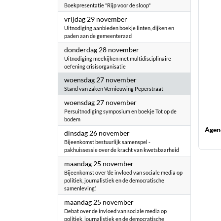
Boekpresentatie "Rijp voor de sloop"
2024
vrijdag 29 november
Uitnodiging aanbieden boekje linten, dijken en
paden aan de gemeenteraad
2024
donderdag 28 november
Uitnodiging meekijken met multidisciplinaire
oefening crisisorganisatie
2024
woensdag 27 november
Stand van zaken Vernieuwing Peperstraat
2024
woensdag 27 november
Persuitnodiging symposium en boekje Tot op de
bodem
Agen
2024
dinsdag 26 november
Bijeenkomst bestuurlijk samenspel -
pakhuissessie over de kracht van kwetsbaarheid
2024
maandag 25 november
Bijeenkomst over ‘de invloed van sociale media op
politiek, journalistiek en de democratische
samenleving’.
2024
maandag 25 november
Debat over de invloed van sociale media op
politiek, journalistiek en de democratische