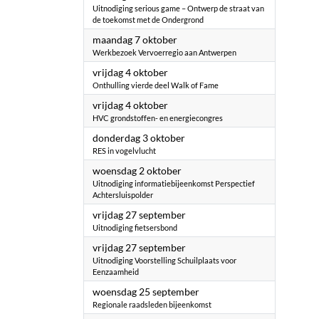
Uitnodiging serious game – Ontwerp de straat van
de toekomst met de Ondergrond
2024
maandag 7 oktober
Werkbezoek Vervoerregio aan Antwerpen
2024
vrijdag 4 oktober
Onthulling vierde deel Walk of Fame
2024
vrijdag 4 oktober
HVC grondstoffen- en energiecongres
2024
donderdag 3 oktober
RES in vogelvlucht
2024
woensdag 2 oktober
Uitnodiging informatiebijeenkomst Perspectief
Achtersluispolder
2024
vrijdag 27 september
Uitnodiging fietsersbond
2024
vrijdag 27 september
Uitnodiging Voorstelling Schuilplaats voor
Eenzaamheid
2024
woensdag 25 september
Regionale raadsleden bijeenkomst