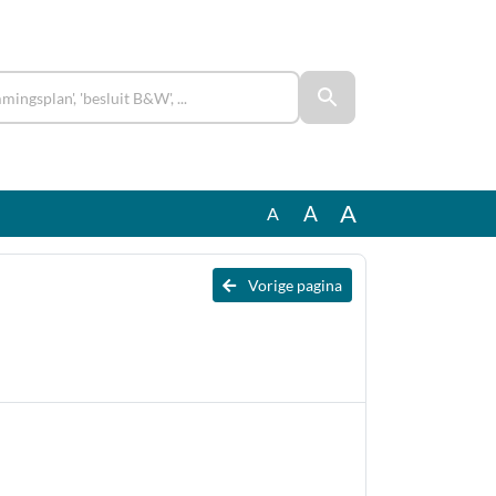
A
A
A
Vorige pagina