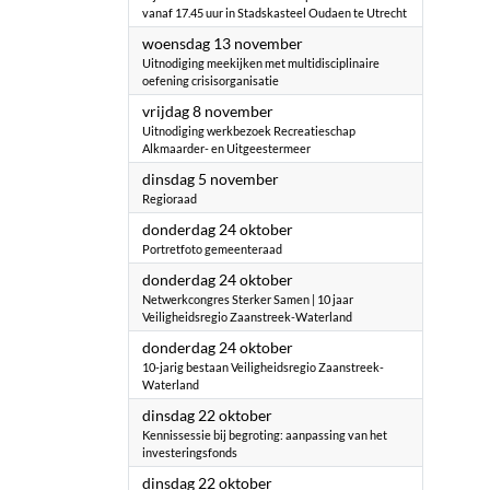
vanaf 17.45 uur in Stadskasteel Oudaen te Utrecht
2024
woensdag 13 november
Uitnodiging meekijken met multidisciplinaire
oefening crisisorganisatie
2024
vrijdag 8 november
Uitnodiging werkbezoek Recreatieschap
Alkmaarder- en Uitgeestermeer
2024
dinsdag 5 november
Regioraad
2024
donderdag 24 oktober
Portretfoto gemeenteraad
2024
donderdag 24 oktober
Netwerkcongres Sterker Samen | 10 jaar
Veiligheidsregio Zaanstreek-Waterland
2024
donderdag 24 oktober
10-jarig bestaan Veiligheidsregio Zaanstreek-
Waterland
2024
dinsdag 22 oktober
Kennissessie bij begroting: aanpassing van het
investeringsfonds
2024
dinsdag 22 oktober