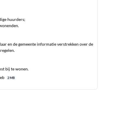
idige huurders;
omwonenden.
laar en de gemeente informatie verstrekken over de
regelen.
st bij te wonen.
web
2 MB