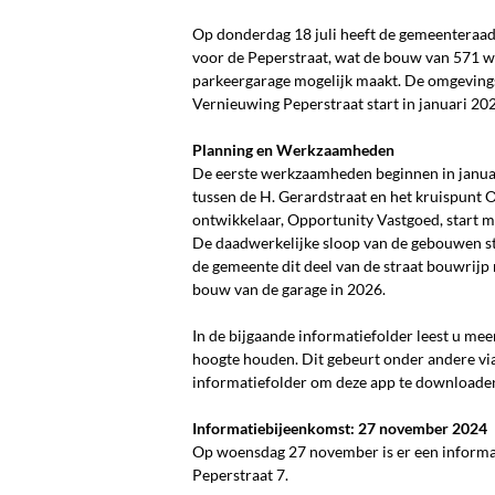
Op donderdag 18 juli heeft de gemeenteraa
voor de Peperstraat, wat de bouw van 571 
parkeergarage mogelijk maakt. De omgevingsv
Vernieuwing Peperstraat start in januari 20
Planning en Werkzaamheden
De eerste werkzaamheden beginnen in januar
tussen de H. Gerardstraat en het kruispunt 
ontwikkelaar, Opportunity Vastgoed, start
De daadwerkelijke sloop van de gebouwen st
de gemeente dit deel van de straat bouwrij
bouw van de garage in 2026.
In de bijgaande informatiefolder leest u m
hoogte houden. Dit gebeurt onder andere v
informatiefolder om deze app te downloade
Informatiebijeenkomst: 27 november 2024
Op woensdag 27 november is er een informa
Peperstraat 7.