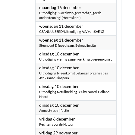
2024
maandag 16 december
Uitnodiging: 'Goed werkgeverschap, goede
ondersteuning' (Heemskerk)
2024
woensdag 11 december
GEANNULEERD/Uitnodiging ALV van SAENZ
2024
woensdag 11 december
Steunpunt Erfgoedteam: Behoud in situ
2024
dinsdag 10 december
Uitnodiging viering samenwerkingsovereenkomst
2024
dinsdag 10 december
Uitnodiging bijeenkomst belangen organisaties
Afrikaanse Diaspora
2024
dinsdag 10 december
Uitnodiging Netuibreiding 380kV Noord-Holland
Noord
2024
dinsdag 10 december
Amnesty schrijfactie
2024
vrijdag 6 december
Rechten voor de Natuur
2024
vrijdag 29 november