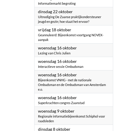
Informatiemarkt begroting
2024
dinsdag 22 oktober
Uitnodiging De Zaanse praktijkondersteuner
jeugd en gezin; hoe staat het ervoor?
2024
vrijdag 18 oktober
Geannuleerd: Bijeenkomst voortgang NOVEX-
aanpak
2024
woensdag 16 oktober
Lezing van Chris Julien
2024
woensdag 16 oktober
Interactieve sessie Ombudsman
2024
woensdag 16 oktober
Bijeenkomst VNHG - met de nationale
Ombudsman en de Ombudsman van Amsterdam
e.o.
2024
woensdag 16 oktober
Superkrachten congres Zaanstad
2024
woensdag 9 oktober
Regionale informatiebijeenkomst Schiphol voor
raadsleden
2024
dinsdag 8 oktober