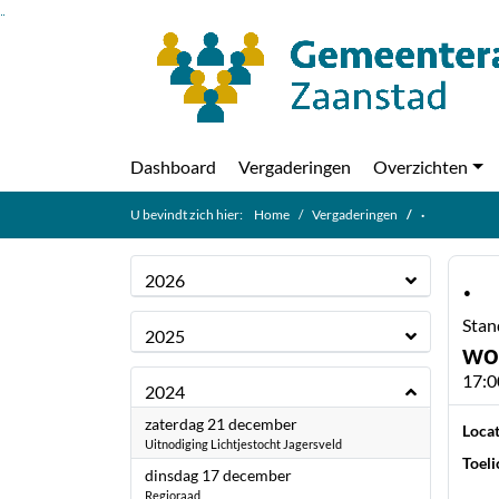
Ga naar de inhoud van deze pagina
Ga naar het zoeken
Ga naar het menu
Dashboard
Vergaderingen
Overzichten
U bevindt zich hier:
Home
Vergaderingen
·
·
2026
Stan
2025
wo
17:0
2024
2024
zaterdag 21 december
Locat
Uitnodiging Lichtjestocht Jagersveld
Toeli
2024
dinsdag 17 december
Regioraad