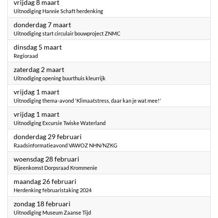
2024
vrijdag 8 maart
Uitnodiging Hannie Schaft herdenking
2024
donderdag 7 maart
Uitnodiging start circulair bouwproject ZNMC
2024
dinsdag 5 maart
Regioraad
2024
zaterdag 2 maart
Uitnodiging opening buurthuis kleurrijk
2024
vrijdag 1 maart
Uitnodiging thema-avond 'Klimaatstress, daar kan je wat mee!'
2024
vrijdag 1 maart
Uitnodiging Excursie Twiske Waterland
2024
donderdag 29 februari
Raadsinformatieavond VAWOZ NHN/NZKG
2024
woensdag 28 februari
Bijeenkomst Dorpsraad Krommenie
2024
maandag 26 februari
Herdenking februaristaking 2024
2024
zondag 18 februari
Uitnodiging Museum Zaanse Tijd