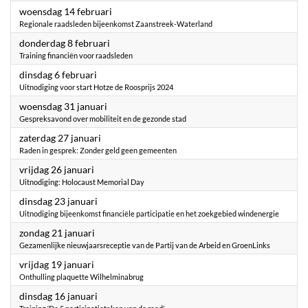
2024
woensdag 14 februari
Regionale raadsleden bijeenkomst Zaanstreek-Waterland
2024
donderdag 8 februari
Training financiën voor raadsleden
2024
dinsdag 6 februari
Uitnodiging voor start Hotze de Roosprijs 2024
2024
woensdag 31 januari
Gespreksavond over mobiliteit en de gezonde stad
2024
zaterdag 27 januari
Raden in gesprek: Zonder geld geen gemeenten
2024
vrijdag 26 januari
Uitnodiging: Holocaust Memorial Day
2024
dinsdag 23 januari
Uitnodiging bijeenkomst financiële participatie en het zoekgebied windenergie
2024
zondag 21 januari
Gezamenlijke nieuwjaarsreceptie van de Partij van de Arbeid en GroenLinks
2024
vrijdag 19 januari
Onthulling plaquette Wilhelminabrug
2024
dinsdag 16 januari