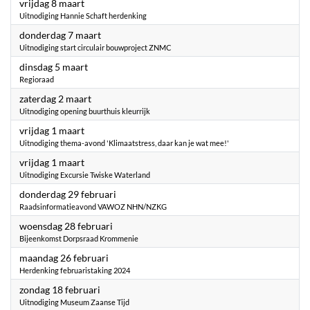
2024
vrijdag 8 maart
Uitnodiging Hannie Schaft herdenking
2024
donderdag 7 maart
Uitnodiging start circulair bouwproject ZNMC
2024
dinsdag 5 maart
Regioraad
2024
zaterdag 2 maart
Uitnodiging opening buurthuis kleurrijk
2024
vrijdag 1 maart
Uitnodiging thema-avond 'Klimaatstress, daar kan je wat mee!'
2024
vrijdag 1 maart
Uitnodiging Excursie Twiske Waterland
2024
donderdag 29 februari
Raadsinformatieavond VAWOZ NHN/NZKG
2024
woensdag 28 februari
Bijeenkomst Dorpsraad Krommenie
2024
maandag 26 februari
Herdenking februaristaking 2024
2024
zondag 18 februari
Uitnodiging Museum Zaanse Tijd