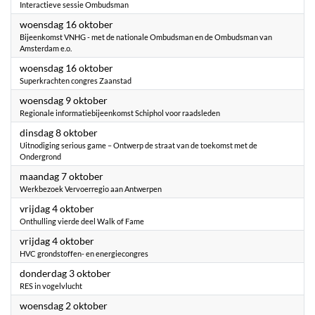
Interactieve sessie Ombudsman
2024
woensdag 16 oktober
Bijeenkomst VNHG - met de nationale Ombudsman en de Ombudsman van
Amsterdam e.o.
2024
woensdag 16 oktober
Superkrachten congres Zaanstad
2024
woensdag 9 oktober
Regionale informatiebijeenkomst Schiphol voor raadsleden
2024
dinsdag 8 oktober
Uitnodiging serious game – Ontwerp de straat van de toekomst met de
Ondergrond
2024
maandag 7 oktober
Werkbezoek Vervoerregio aan Antwerpen
2024
vrijdag 4 oktober
Onthulling vierde deel Walk of Fame
2024
vrijdag 4 oktober
HVC grondstoffen- en energiecongres
2024
donderdag 3 oktober
RES in vogelvlucht
2024
woensdag 2 oktober