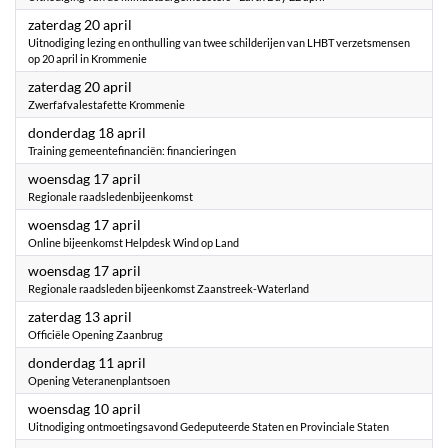
2024
zaterdag 20 april
Uitnodiging lezing en onthulling van twee schilderijen van LHBT verzetsmensen
op 20 april in Krommenie
2024
zaterdag 20 april
Zwerfafvalestafette Krommenie
2024
donderdag 18 april
Training gemeentefinanciën: financieringen
2024
woensdag 17 april
Regionale raadsledenbijeenkomst
2024
woensdag 17 april
Online bijeenkomst Helpdesk Wind op Land
2024
woensdag 17 april
Regionale raadsleden bijeenkomst Zaanstreek-Waterland
2024
zaterdag 13 april
Officiële Opening Zaanbrug
2024
donderdag 11 april
Opening Veteranenplantsoen
2024
woensdag 10 april
Uitnodiging ontmoetingsavond Gedeputeerde Staten en Provinciale Staten