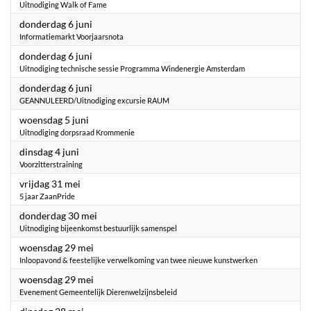
Uitnodiging Walk of Fame
2024
donderdag 6 juni
Informatiemarkt Voorjaarsnota
2024
donderdag 6 juni
Uitnodiging technische sessie Programma Windenergie Amsterdam
2024
donderdag 6 juni
GEANNULEERD/Uitnodiging excursie RAUM
2024
woensdag 5 juni
Uitnodiging dorpsraad Krommenie
2024
dinsdag 4 juni
Voorzitterstraining
2024
vrijdag 31 mei
5 jaar ZaanPride
2024
donderdag 30 mei
Uitnodiging bijeenkomst bestuurlijk samenspel
2024
woensdag 29 mei
Inloopavond & feestelijke verwelkoming van twee nieuwe kunstwerken
2024
woensdag 29 mei
Evenement Gemeentelijk Dierenwelzijnsbeleid
2024