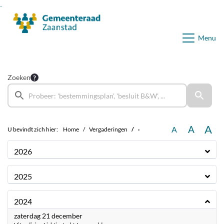
Ga naar de inhoud van deze pagina
Ga naar het zoeken
Ga naar het menu
Menu
Zoeken
A
A
A
U bevindt zich hier:
Home
Vergaderingen
·
2026
2025
2024
2024
zaterdag 21 december