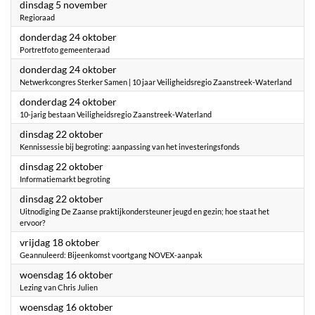
2024
dinsdag 5 november
Regioraad
2024
donderdag 24 oktober
Portretfoto gemeenteraad
2024
donderdag 24 oktober
Netwerkcongres Sterker Samen | 10 jaar Veiligheidsregio Zaanstreek-Waterland
2024
donderdag 24 oktober
10-jarig bestaan Veiligheidsregio Zaanstreek-Waterland
2024
dinsdag 22 oktober
Kennissessie bij begroting: aanpassing van het investeringsfonds
2024
dinsdag 22 oktober
Informatiemarkt begroting
2024
dinsdag 22 oktober
Uitnodiging De Zaanse praktijkondersteuner jeugd en gezin; hoe staat het
ervoor?
2024
vrijdag 18 oktober
Geannuleerd: Bijeenkomst voortgang NOVEX-aanpak
2024
woensdag 16 oktober
Lezing van Chris Julien
2024
woensdag 16 oktober