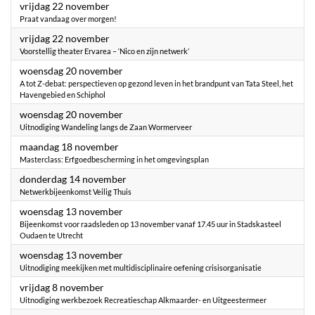
2024
vrijdag 22 november
Praat vandaag over morgen!
2024
vrijdag 22 november
Voorstellig theater Ervarea – ‘Nico en zijn netwerk’
2024
woensdag 20 november
A tot Z-debat: perspectieven op gezond leven in het brandpunt van Tata Steel, het
Havengebied en Schiphol
2024
woensdag 20 november
Uitnodiging Wandeling langs de Zaan Wormerveer
2024
maandag 18 november
Masterclass: Erfgoedbescherming in het omgevingsplan
2024
donderdag 14 november
Netwerkbijeenkomst Veilig Thuis
2024
woensdag 13 november
Bijeenkomst voor raadsleden op 13 november vanaf 17.45 uur in Stadskasteel
Oudaen te Utrecht
2024
woensdag 13 november
Uitnodiging meekijken met multidisciplinaire oefening crisisorganisatie
2024
vrijdag 8 november
Uitnodiging werkbezoek Recreatieschap Alkmaarder- en Uitgeestermeer