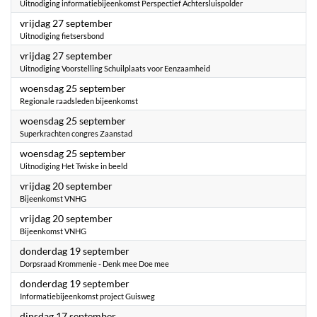
Uitnodiging informatiebijeenkomst Perspectief Achtersluispolder
2024
vrijdag 27 september
Uitnodiging fietsersbond
2024
vrijdag 27 september
Uitnodiging Voorstelling Schuilplaats voor Eenzaamheid
2024
woensdag 25 september
Regionale raadsleden bijeenkomst
2024
woensdag 25 september
Superkrachten congres Zaanstad
2024
woensdag 25 september
Uitnodiging Het Twiske in beeld
2024
vrijdag 20 september
Bijeenkomst VNHG
2024
vrijdag 20 september
Bijeenkomst VNHG
2024
donderdag 19 september
Dorpsraad Krommenie - Denk mee Doe mee
2024
donderdag 19 september
Informatiebijeenkomst project Guisweg
2024
dinsdag 17 september