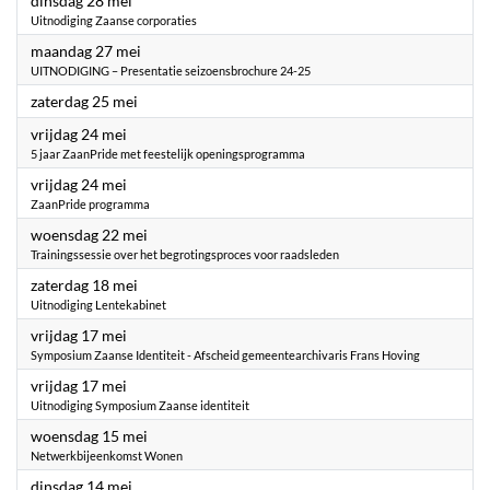
dinsdag 28 mei
Uitnodiging Zaanse corporaties
2024
maandag 27 mei
UITNODIGING – Presentatie seizoensbrochure 24-25
2024
zaterdag 25 mei
2024
vrijdag 24 mei
5 jaar ZaanPride met feestelijk openingsprogramma
2024
vrijdag 24 mei
ZaanPride programma
2024
woensdag 22 mei
Trainingssessie over het begrotingsproces voor raadsleden
2024
zaterdag 18 mei
Uitnodiging Lentekabinet
2024
vrijdag 17 mei
Symposium Zaanse Identiteit - Afscheid gemeentearchivaris Frans Hoving
2024
vrijdag 17 mei
Uitnodiging Symposium Zaanse identiteit
2024
woensdag 15 mei
Netwerkbijeenkomst Wonen
2024
dinsdag 14 mei