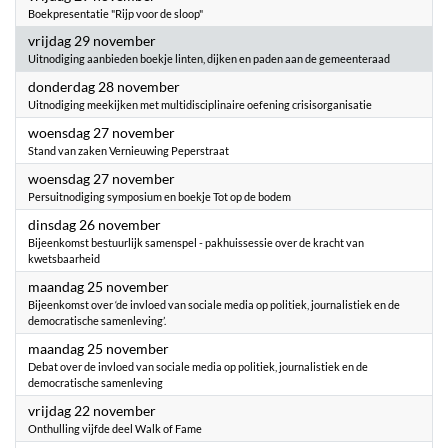
Boekpresentatie "Rijp voor de sloop"
2024
vrijdag 29 november
Uitnodiging aanbieden boekje linten, dijken en paden aan de gemeenteraad
2024
donderdag 28 november
Uitnodiging meekijken met multidisciplinaire oefening crisisorganisatie
2024
woensdag 27 november
Stand van zaken Vernieuwing Peperstraat
2024
woensdag 27 november
Persuitnodiging symposium en boekje Tot op de bodem
2024
dinsdag 26 november
Bijeenkomst bestuurlijk samenspel - pakhuissessie over de kracht van
kwetsbaarheid
2024
maandag 25 november
Bijeenkomst over ‘de invloed van sociale media op politiek, journalistiek en de
democratische samenleving’.
2024
maandag 25 november
Debat over de invloed van sociale media op politiek, journalistiek en de
democratische samenleving
2024
vrijdag 22 november
Onthulling vijfde deel Walk of Fame