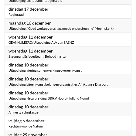
Uitnodiging Lichtjestocht Jagersveld
2024
dinsdag 17 december
Regioraad
2024
maandag 16 december
Uitnodiging: 'Goed werkgeverschap, goede ondersteuning' (Heemskerk)
2024
woensdag 11 december
GEANNULEERD/Uitnodiging ALV van SAENZ
2024
woensdag 11 december
Steunpunt Erfgoedteam: Behoud in situ
2024
dinsdag 10 december
Uitnodiging viering samenwerkingsovereenkomst
2024
dinsdag 10 december
Uitnodiging bijeenkomst belangen organisaties Afrikaanse Diaspora
2024
dinsdag 10 december
Uitnodiging Netuibreiding 380kV Noord-Holland Noord
2024
dinsdag 10 december
Amnesty schrijfactie
2024
vrijdag 6 december
Rechten voor de Natuur
2024
vrijdag 29 november