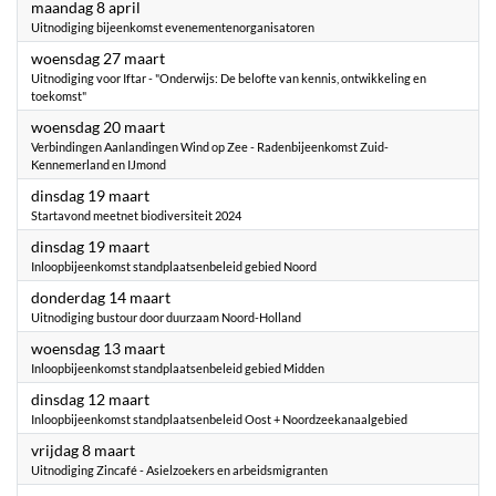
2024
maandag 8 april
Uitnodiging bijeenkomst evenementenorganisatoren
2024
woensdag 27 maart
Uitnodiging voor Iftar - "Onderwijs: De belofte van kennis, ontwikkeling en
toekomst"
2024
woensdag 20 maart
Verbindingen Aanlandingen Wind op Zee - Radenbijeenkomst Zuid-
Kennemerland en IJmond
2024
dinsdag 19 maart
Startavond meetnet biodiversiteit 2024
2024
dinsdag 19 maart
Inloopbijeenkomst standplaatsenbeleid gebied Noord
2024
donderdag 14 maart
Uitnodiging bustour door duurzaam Noord-Holland
2024
woensdag 13 maart
Inloopbijeenkomst standplaatsenbeleid gebied Midden
2024
dinsdag 12 maart
Inloopbijeenkomst standplaatsenbeleid Oost + Noordzeekanaalgebied
2024
vrijdag 8 maart
Uitnodiging Zincafé - Asielzoekers en arbeidsmigranten