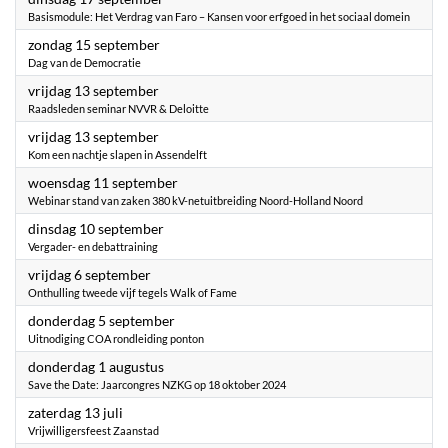
Basismodule: Het Verdrag van Faro – Kansen voor erfgoed in het sociaal domein
2024
zondag 15 september
Dag van de Democratie
2024
vrijdag 13 september
Raadsleden seminar NVVR & Deloitte
2024
vrijdag 13 september
Kom een nachtje slapen in Assendelft
2024
woensdag 11 september
Webinar stand van zaken 380 kV-netuitbreiding Noord-Holland Noord
2024
dinsdag 10 september
Vergader- en debattraining
2024
vrijdag 6 september
Onthulling tweede vijf tegels Walk of Fame
2024
donderdag 5 september
Uitnodiging COA rondleiding ponton
2024
donderdag 1 augustus
Save the Date: Jaarcongres NZKG op 18 oktober 2024
2024
zaterdag 13 juli
Vrijwilligersfeest Zaanstad