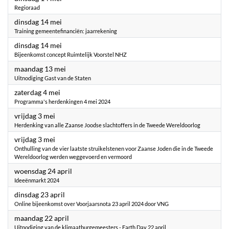
Regioraad
2024
dinsdag 14 mei
Training gemeentefinanciën: jaarrekening
2024
dinsdag 14 mei
Bijeenkomst concept Ruimtelijk Voorstel NHZ
2024
maandag 13 mei
Uitnodiging Gast van de Staten
2024
zaterdag 4 mei
Programma's herdenkingen 4 mei 2024
2024
vrijdag 3 mei
Herdenking van alle Zaanse Joodse slachtoffers in de Tweede Wereldoorlog
2024
vrijdag 3 mei
Onthulling van de vier laatste struikelstenen voor Zaanse Joden die in de Tweede
Wereldoorlog werden weggevoerd en vermoord
2024
woensdag 24 april
Ideeënmarkt 2024
2024
dinsdag 23 april
Online bijeenkomst over Voorjaarsnota 23 april 2024 door VNG
2024
maandag 22 april
Uitnodiging van de klimaatburgemeesters - Earth Day 22 april