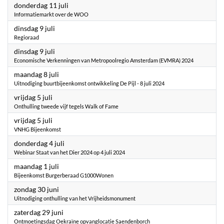
2024
donderdag 11 juli
Informatiemarkt over de WOO
2024
dinsdag 9 juli
Regioraad
2024
dinsdag 9 juli
Economische Verkenningen van Metropoolregio Amsterdam (EVMRA) 2024
2024
maandag 8 juli
Uitnodiging buurtbijeenkomst ontwikkeling De Pijl - 8 juli 2024
2024
vrijdag 5 juli
Onthulling tweede vijf tegels Walk of Fame
2024
vrijdag 5 juli
VNHG Bijeenkomst
2024
donderdag 4 juli
Webinar Staat van het Dier 2024 op 4 juli 2024
2024
maandag 1 juli
Bijeenkomst Burgerberaad G1000Wonen
2024
zondag 30 juni
Uitnodiging onthulling van het Vrijheidsmonument
2024
zaterdag 29 juni
Ontmoetingsdag Oekraïne opvanglocatie Saendenborch