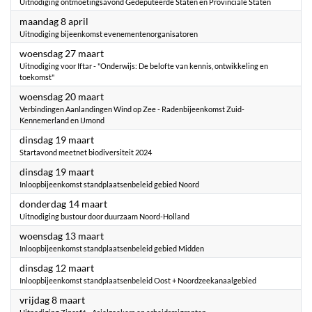
Uitnodiging ontmoetingsavond Gedeputeerde Staten en Provinciale Staten
2024
maandag 8 april
Uitnodiging bijeenkomst evenementenorganisatoren
2024
woensdag 27 maart
Uitnodiging voor Iftar - "Onderwijs: De belofte van kennis, ontwikkeling en
toekomst"
2024
woensdag 20 maart
Verbindingen Aanlandingen Wind op Zee - Radenbijeenkomst Zuid-
Kennemerland en IJmond
2024
dinsdag 19 maart
Startavond meetnet biodiversiteit 2024
2024
dinsdag 19 maart
Inloopbijeenkomst standplaatsenbeleid gebied Noord
2024
donderdag 14 maart
Uitnodiging bustour door duurzaam Noord-Holland
2024
woensdag 13 maart
Inloopbijeenkomst standplaatsenbeleid gebied Midden
2024
dinsdag 12 maart
Inloopbijeenkomst standplaatsenbeleid Oost + Noordzeekanaalgebied
2024
vrijdag 8 maart