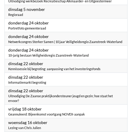
Uitnodiging werkbezoek Recreatieschap Alkmaarder- en Uitgeestermeer
2024
dinsdag 5 november
Regioraad
2024
donderdag 24 oktober
Portretfoto gemeenteraad
2024
donderdag 24 oktober
Netwerkcongres Sterker Samen | 10 jaar Veiligheidsregio Zaanstreek-Waterland
2024
donderdag 24 oktober
10-jarig bestaan Veiligheidsregio Zaanstreek-Waterland
2024
dinsdag 22 oktober
Kennissessie bij begroting: aanpassing van het investeringsfonds
2024
dinsdag 22 oktober
Informatiemarkt begroting
2024
dinsdag 22 oktober
Uitnodiging De Zaanse praktijkondersteuner jeugd en gezin; hoe staat het
ervoor?
2024
vrijdag 18 oktober
Geannuleerd: Bijeenkomst voortgang NOVEX-aanpak
2024
woensdag 16 oktober
Lezing van Chris Julien