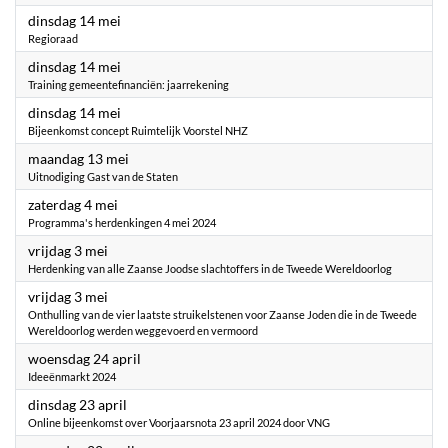
2024
dinsdag 14 mei
Regioraad
2024
dinsdag 14 mei
Training gemeentefinanciën: jaarrekening
2024
dinsdag 14 mei
Bijeenkomst concept Ruimtelijk Voorstel NHZ
2024
maandag 13 mei
Uitnodiging Gast van de Staten
2024
zaterdag 4 mei
Programma's herdenkingen 4 mei 2024
2024
vrijdag 3 mei
Herdenking van alle Zaanse Joodse slachtoffers in de Tweede Wereldoorlog
2024
vrijdag 3 mei
Onthulling van de vier laatste struikelstenen voor Zaanse Joden die in de Tweede
Wereldoorlog werden weggevoerd en vermoord
2024
woensdag 24 april
Ideeënmarkt 2024
2024
dinsdag 23 april
Online bijeenkomst over Voorjaarsnota 23 april 2024 door VNG