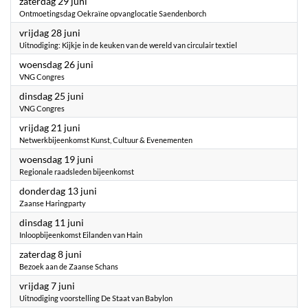
2024
zaterdag 29 juni
Ontmoetingsdag Oekraïne opvanglocatie Saendenborch
2024
vrijdag 28 juni
Uitnodiging: Kijkje in de keuken van de wereld van circulair textiel
2024
woensdag 26 juni
VNG Congres
2024
dinsdag 25 juni
VNG Congres
2024
vrijdag 21 juni
Netwerkbijeenkomst Kunst, Cultuur & Evenementen
2024
woensdag 19 juni
Regionale raadsleden bijeenkomst
2024
donderdag 13 juni
Zaanse Haringparty
2024
dinsdag 11 juni
Inloopbijeenkomst Eilanden van Hain
2024
zaterdag 8 juni
Bezoek aan de Zaanse Schans
2024
vrijdag 7 juni
Uitnodiging voorstelling De Staat van Babylon