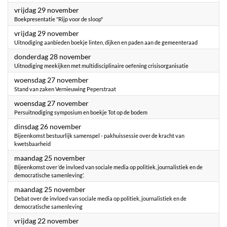
2024
vrijdag 29 november
Boekpresentatie "Rijp voor de sloop"
2024
vrijdag 29 november
Uitnodiging aanbieden boekje linten, dijken en paden aan de gemeenteraad
2024
donderdag 28 november
Uitnodiging meekijken met multidisciplinaire oefening crisisorganisatie
2024
woensdag 27 november
Stand van zaken Vernieuwing Peperstraat
2024
woensdag 27 november
Persuitnodiging symposium en boekje Tot op de bodem
2024
dinsdag 26 november
Bijeenkomst bestuurlijk samenspel - pakhuissessie over de kracht van
kwetsbaarheid
2024
maandag 25 november
Bijeenkomst over ‘de invloed van sociale media op politiek, journalistiek en de
democratische samenleving’.
2024
maandag 25 november
Debat over de invloed van sociale media op politiek, journalistiek en de
democratische samenleving
2024
vrijdag 22 november