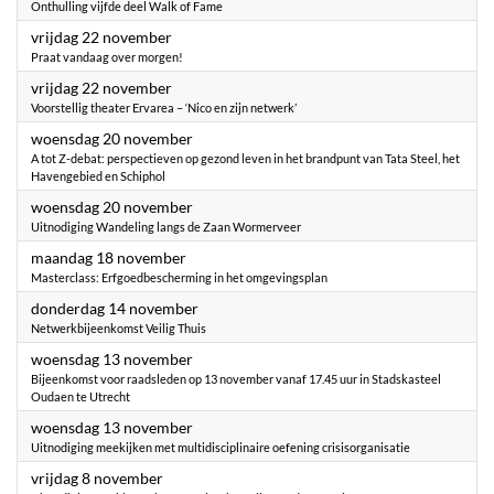
Onthulling vijfde deel Walk of Fame
2024
vrijdag 22 november
Praat vandaag over morgen!
2024
vrijdag 22 november
Voorstellig theater Ervarea – ‘Nico en zijn netwerk’
2024
woensdag 20 november
A tot Z-debat: perspectieven op gezond leven in het brandpunt van Tata Steel, het
Havengebied en Schiphol
2024
woensdag 20 november
Uitnodiging Wandeling langs de Zaan Wormerveer
2024
maandag 18 november
Masterclass: Erfgoedbescherming in het omgevingsplan
2024
donderdag 14 november
Netwerkbijeenkomst Veilig Thuis
2024
woensdag 13 november
Bijeenkomst voor raadsleden op 13 november vanaf 17.45 uur in Stadskasteel
Oudaen te Utrecht
2024
woensdag 13 november
Uitnodiging meekijken met multidisciplinaire oefening crisisorganisatie
2024
vrijdag 8 november