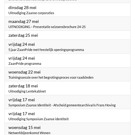
2024
dinsdag 28 mei
Uitnodiging Zaanse corporaties
2024
maandag 27 mei
UITNODIGING – Presentatie seizoensbrochure 24-25
2024
zaterdag 25 mei
2024
vrijdag 24 mei
5 jaar ZaanPride met feestelijk openingsprogramma
2024
vrijdag 24 mei
ZaanPride programma
2024
woensdag 22 mei
Trainingssessie over het begrotingsproces voor raadsleden
2024
zaterdag 18 mei
Uitnodiging Lentekabinet
2024
vrijdag 17 mei
Symposium Zaanse Identiteit - Afscheid gemeentearchivaris Frans Hoving
2024
vrijdag 17 mei
Uitnodiging Symposium Zaanse identiteit
2024
woensdag 15 mei
Netwerkbijeenkomst Wonen