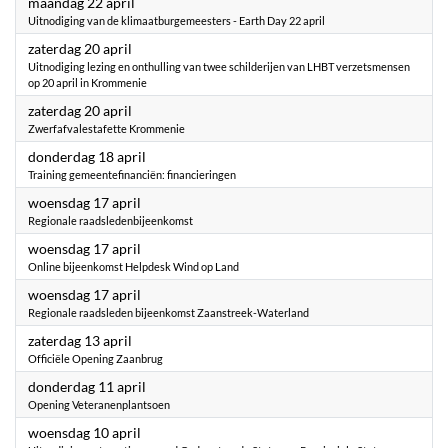
2024
maandag 22 april
Uitnodiging van de klimaatburgemeesters - Earth Day 22 april
2024
zaterdag 20 april
Uitnodiging lezing en onthulling van twee schilderijen van LHBT verzetsmensen
op 20 april in Krommenie
2024
zaterdag 20 april
Zwerfafvalestafette Krommenie
2024
donderdag 18 april
Training gemeentefinanciën: financieringen
2024
woensdag 17 april
Regionale raadsledenbijeenkomst
2024
woensdag 17 april
Online bijeenkomst Helpdesk Wind op Land
2024
woensdag 17 april
Regionale raadsleden bijeenkomst Zaanstreek-Waterland
2024
zaterdag 13 april
Officiële Opening Zaanbrug
2024
donderdag 11 april
Opening Veteranenplantsoen
2024
woensdag 10 april