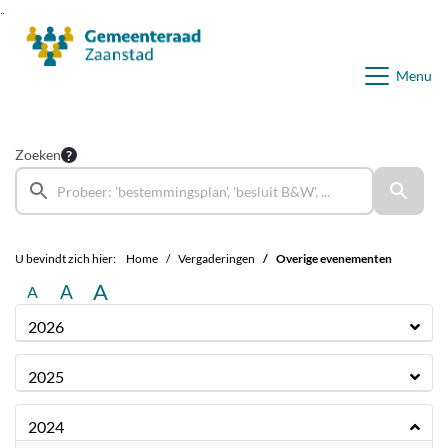
Ga naar de inhoud van deze pagina
Ga naar het zoeken
Ga naar het menu
Menu
Zoeken
U bevindt zich hier:
Home
Vergaderingen
Overige evenementen
A
A
A
2026
2025
2024