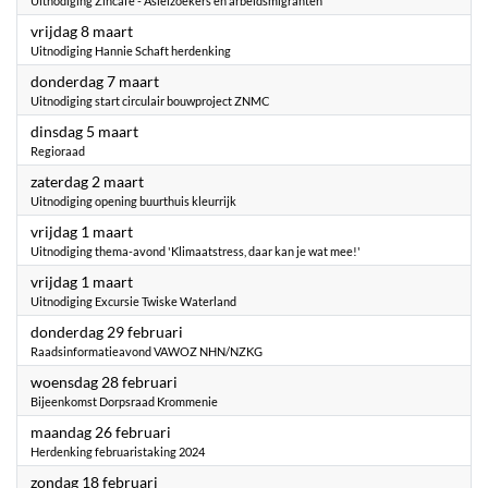
Uitnodiging Zincafé - Asielzoekers en arbeidsmigranten
2024
vrijdag 8 maart
Uitnodiging Hannie Schaft herdenking
2024
donderdag 7 maart
Uitnodiging start circulair bouwproject ZNMC
2024
dinsdag 5 maart
Regioraad
2024
zaterdag 2 maart
Uitnodiging opening buurthuis kleurrijk
2024
vrijdag 1 maart
Uitnodiging thema-avond 'Klimaatstress, daar kan je wat mee!'
2024
vrijdag 1 maart
Uitnodiging Excursie Twiske Waterland
2024
donderdag 29 februari
Raadsinformatieavond VAWOZ NHN/NZKG
2024
woensdag 28 februari
Bijeenkomst Dorpsraad Krommenie
2024
maandag 26 februari
Herdenking februaristaking 2024
2024
zondag 18 februari