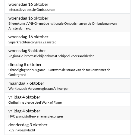
2024
woensdag 16 oktober
Interactieve sessie Ombudsman
2024
woensdag 16 oktober
Bijeenkomst VNHG - met de nationale Ombudsman en de Ombudsman van
Amsterdam e.o.
2024
woensdag 16 oktober
Superkrachten congres Zaanstad
2024
woensdag 9 oktober
Regionale informatiebijeenkomst Schiphol voor raadsleden
2024
dinsdag 8 oktober
Uitnodiging serious game – Ontwerp de straat van de toekomst met de
Ondergrond
2024
maandag 7 oktober
Werkbezoek Vervoerregio aan Antwerpen
2024
vrijdag 4 oktober
Onthulling vierde deel Walk of Fame
2024
vrijdag 4 oktober
HVC grondstoffen- en energiecongres
2024
donderdag 3 oktober
RES in vogelvlucht