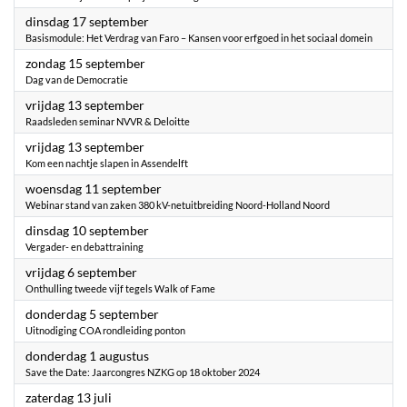
2024
dinsdag 17 september
Basismodule: Het Verdrag van Faro – Kansen voor erfgoed in het sociaal domein
2024
zondag 15 september
Dag van de Democratie
2024
vrijdag 13 september
Raadsleden seminar NVVR & Deloitte
2024
vrijdag 13 september
Kom een nachtje slapen in Assendelft
2024
woensdag 11 september
Webinar stand van zaken 380 kV-netuitbreiding Noord-Holland Noord
2024
dinsdag 10 september
Vergader- en debattraining
2024
vrijdag 6 september
Onthulling tweede vijf tegels Walk of Fame
2024
donderdag 5 september
Uitnodiging COA rondleiding ponton
2024
donderdag 1 augustus
Save the Date: Jaarcongres NZKG op 18 oktober 2024
2024
zaterdag 13 juli