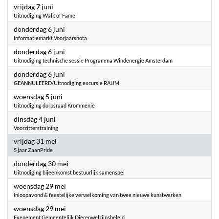
2024
vrijdag 7 juni
Uitnodiging Walk of Fame
2024
donderdag 6 juni
Informatiemarkt Voorjaarsnota
2024
donderdag 6 juni
Uitnodiging technische sessie Programma Windenergie Amsterdam
2024
donderdag 6 juni
GEANNULEERD/Uitnodiging excursie RAUM
2024
woensdag 5 juni
Uitnodiging dorpsraad Krommenie
2024
dinsdag 4 juni
Voorzitterstraining
2024
vrijdag 31 mei
5 jaar ZaanPride
2024
donderdag 30 mei
Uitnodiging bijeenkomst bestuurlijk samenspel
2024
woensdag 29 mei
Inloopavond & feestelijke verwelkoming van twee nieuwe kunstwerken
2024
woensdag 29 mei
Evenement Gemeentelijk Dierenwelzijnsbeleid