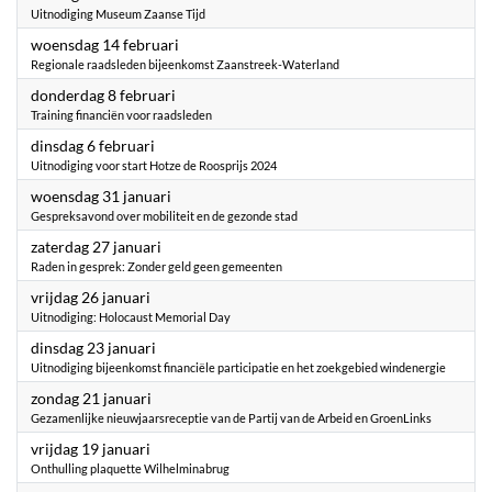
Uitnodiging Museum Zaanse Tijd
2024
woensdag 14 februari
Regionale raadsleden bijeenkomst Zaanstreek-Waterland
2024
donderdag 8 februari
Training financiën voor raadsleden
2024
dinsdag 6 februari
Uitnodiging voor start Hotze de Roosprijs 2024
2024
woensdag 31 januari
Gespreksavond over mobiliteit en de gezonde stad
2024
zaterdag 27 januari
Raden in gesprek: Zonder geld geen gemeenten
2024
vrijdag 26 januari
Uitnodiging: Holocaust Memorial Day
2024
dinsdag 23 januari
Uitnodiging bijeenkomst financiële participatie en het zoekgebied windenergie
2024
zondag 21 januari
Gezamenlijke nieuwjaarsreceptie van de Partij van de Arbeid en GroenLinks
2024
vrijdag 19 januari
Onthulling plaquette Wilhelminabrug