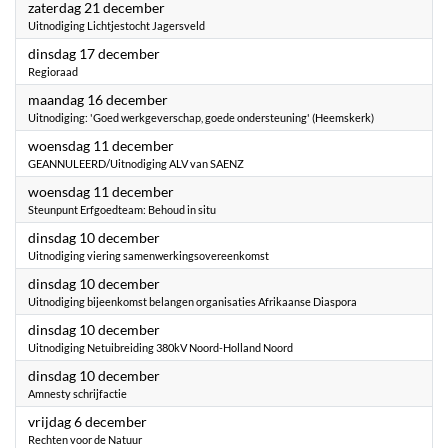
2024
zaterdag 21 december
Uitnodiging Lichtjestocht Jagersveld
2024
dinsdag 17 december
Regioraad
2024
maandag 16 december
Uitnodiging: 'Goed werkgeverschap, goede ondersteuning' (Heemskerk)
2024
woensdag 11 december
GEANNULEERD/Uitnodiging ALV van SAENZ
2024
woensdag 11 december
Steunpunt Erfgoedteam: Behoud in situ
2024
dinsdag 10 december
Uitnodiging viering samenwerkingsovereenkomst
2024
dinsdag 10 december
Uitnodiging bijeenkomst belangen organisaties Afrikaanse Diaspora
2024
dinsdag 10 december
Uitnodiging Netuibreiding 380kV Noord-Holland Noord
2024
dinsdag 10 december
Amnesty schrijfactie
2024
vrijdag 6 december
Rechten voor de Natuur