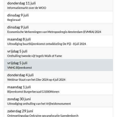
2024
donderdag 11 juli
Informatiemarkt over de WOO
2024
dinsdag 9 juli
Regioraad
2024
dinsdag 9 juli
Economische Verkenningen van Metropoolregio Amsterdam (EVMRA) 2024
2024
maandag 8 juli
Uitnodiging buurtbijeenkomst ontwikkeling De Pijl - 8 juli 2024
2024
vrijdag 5 juli
Onthulling tweede vijf tegels Walk of Fame
2024
vrijdag 5 juli
VNHG Bijeenkomst
2024
donderdag 4 juli
Webinar Staat van het Dier 2024 op 4 juli 2024
2024
maandag 1 juli
Bijeenkomst Burgerberaad G1000Wonen
2024
zondag 30 juni
Uitnodiging onthulling van het Vrijheidsmonument
2024
zaterdag 29 juni
Ontmoetingsdag Oekraïne opvanglocatie Saendenborch