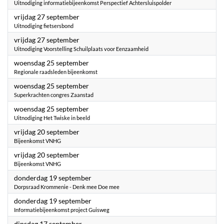
Uitnodiging informatiebijeenkomst Perspectief Achtersluispolder
2024
vrijdag 27 september
Uitnodiging fietsersbond
2024
vrijdag 27 september
Uitnodiging Voorstelling Schuilplaats voor Eenzaamheid
2024
woensdag 25 september
Regionale raadsleden bijeenkomst
2024
woensdag 25 september
Superkrachten congres Zaanstad
2024
woensdag 25 september
Uitnodiging Het Twiske in beeld
2024
vrijdag 20 september
Bijeenkomst VNHG
2024
vrijdag 20 september
Bijeenkomst VNHG
2024
donderdag 19 september
Dorpsraad Krommenie - Denk mee Doe mee
2024
donderdag 19 september
Informatiebijeenkomst project Guisweg
2024
dinsdag 17 september