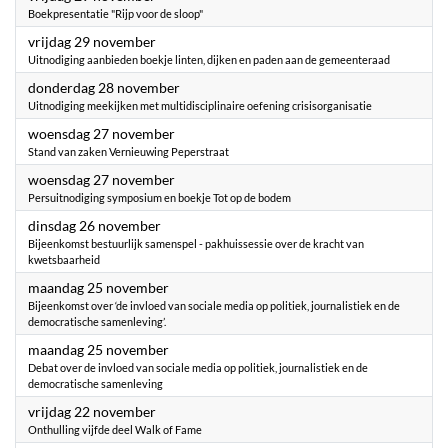
Boekpresentatie "Rijp voor de sloop"
2024
vrijdag 29 november
Uitnodiging aanbieden boekje linten, dijken en paden aan de gemeenteraad
2024
donderdag 28 november
Uitnodiging meekijken met multidisciplinaire oefening crisisorganisatie
2024
woensdag 27 november
Stand van zaken Vernieuwing Peperstraat
2024
woensdag 27 november
Persuitnodiging symposium en boekje Tot op de bodem
2024
dinsdag 26 november
Bijeenkomst bestuurlijk samenspel - pakhuissessie over de kracht van
kwetsbaarheid
2024
maandag 25 november
Bijeenkomst over ‘de invloed van sociale media op politiek, journalistiek en de
democratische samenleving’.
2024
maandag 25 november
Debat over de invloed van sociale media op politiek, journalistiek en de
democratische samenleving
2024
vrijdag 22 november
Onthulling vijfde deel Walk of Fame