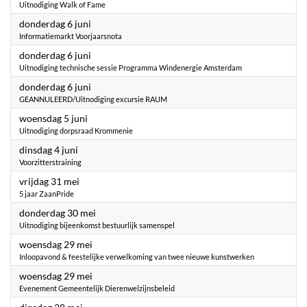
Uitnodiging Walk of Fame
2024
donderdag 6 juni
Informatiemarkt Voorjaarsnota
2024
donderdag 6 juni
Uitnodiging technische sessie Programma Windenergie Amsterdam
2024
donderdag 6 juni
GEANNULEERD/Uitnodiging excursie RAUM
2024
woensdag 5 juni
Uitnodiging dorpsraad Krommenie
2024
dinsdag 4 juni
Voorzitterstraining
2024
vrijdag 31 mei
5 jaar ZaanPride
2024
donderdag 30 mei
Uitnodiging bijeenkomst bestuurlijk samenspel
2024
woensdag 29 mei
Inloopavond & feestelijke verwelkoming van twee nieuwe kunstwerken
2024
woensdag 29 mei
Evenement Gemeentelijk Dierenwelzijnsbeleid
2024