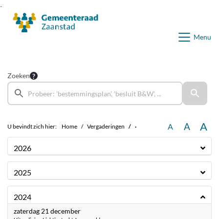
Ga naar de inhoud van deze pagina
Ga naar het zoeken
Ga naar het menu
Menu
Zoeken
A
A
A
U bevindt zich hier:
Home
Vergaderingen
·
2026
2025
2024
2024
zaterdag 21 december