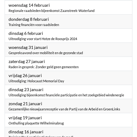
2024
woensdag 14 februari
Regionale raadsleden bijeenkomst Zaanstreek-Waterland
2024
donderdag 8 februari
Training financiën voor raadsleden
2024
dinsdag 6 februari
Uitnodiging voor start Hotze de Roosprijs 2024
2024
woensdag 31 januari
Gespreksavond over mobiliteit en de gezonde stad
2024
zaterdag 27 januari
Raden in gesprek: Zonder geld geen gemeenten
2024
vrijdag 26 januari
Uitnodiging: Holocaust Memorial Day
2024
dinsdag 23 januari
Uitnodiging bijeenkomst financiële participatie en het zoekgebied windenergie
2024
zondag 21 januari
Gezamenlijke nieuwjaarsreceptie van de Partij van de Arbeid en GroenLinks
2024
vrijdag 19 januari
Onthulling plaquette Wilhelminabrug
2024
dinsdag 16 januari