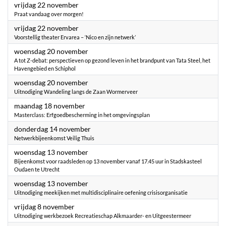
2024
vrijdag 22 november
Praat vandaag over morgen!
2024
vrijdag 22 november
Voorstellig theater Ervarea – ‘Nico en zijn netwerk’
2024
woensdag 20 november
A tot Z-debat: perspectieven op gezond leven in het brandpunt van Tata Steel, het
Havengebied en Schiphol
2024
woensdag 20 november
Uitnodiging Wandeling langs de Zaan Wormerveer
2024
maandag 18 november
Masterclass: Erfgoedbescherming in het omgevingsplan
2024
donderdag 14 november
Netwerkbijeenkomst Veilig Thuis
2024
woensdag 13 november
Bijeenkomst voor raadsleden op 13 november vanaf 17.45 uur in Stadskasteel
Oudaen te Utrecht
2024
woensdag 13 november
Uitnodiging meekijken met multidisciplinaire oefening crisisorganisatie
2024
vrijdag 8 november
Uitnodiging werkbezoek Recreatieschap Alkmaarder- en Uitgeestermeer