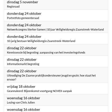
2024
dinsdag 5 november
Regioraad
2024
donderdag 24 oktober
Portretfoto gemeenteraad
2024
donderdag 24 oktober
Netwerkcongres Sterker Samen | 10 jaar Veiligheidsregio Zaanstreek-Waterland
2024
donderdag 24 oktober
10-jarig bestaan Veiligheidsregio Zaanstreek-Waterland
2024
dinsdag 22 oktober
Kennissessie bij begroting: aanpassing van het investeringsfonds
2024
dinsdag 22 oktober
Informatiemarkt begroting
2024
dinsdag 22 oktober
Uitnodiging De Zaanse praktijkondersteuner jeugd en gezin; hoe staat het
ervoor?
2024
vrijdag 18 oktober
Geannuleerd: Bijeenkomst voortgang NOVEX-aanpak
2024
woensdag 16 oktober
Lezing van Chris Julien
2024
woensdag 16 oktober