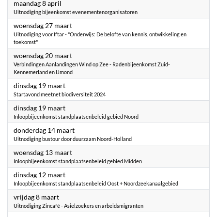
2024
maandag 8 april
Uitnodiging bijeenkomst evenementenorganisatoren
2024
woensdag 27 maart
Uitnodiging voor Iftar - "Onderwijs: De belofte van kennis, ontwikkeling en
toekomst"
2024
woensdag 20 maart
Verbindingen Aanlandingen Wind op Zee - Radenbijeenkomst Zuid-
Kennemerland en IJmond
2024
dinsdag 19 maart
Startavond meetnet biodiversiteit 2024
2024
dinsdag 19 maart
Inloopbijeenkomst standplaatsenbeleid gebied Noord
2024
donderdag 14 maart
Uitnodiging bustour door duurzaam Noord-Holland
2024
woensdag 13 maart
Inloopbijeenkomst standplaatsenbeleid gebied Midden
2024
dinsdag 12 maart
Inloopbijeenkomst standplaatsenbeleid Oost + Noordzeekanaalgebied
2024
vrijdag 8 maart
Uitnodiging Zincafé - Asielzoekers en arbeidsmigranten