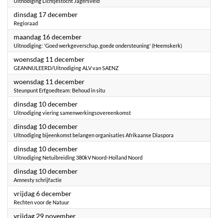
Uitnodiging Lichtjestocht Jagersveld
2024
dinsdag 17 december
Regioraad
2024
maandag 16 december
Uitnodiging: 'Goed werkgeverschap, goede ondersteuning' (Heemskerk)
2024
woensdag 11 december
GEANNULEERD/Uitnodiging ALV van SAENZ
2024
woensdag 11 december
Steunpunt Erfgoedteam: Behoud in situ
2024
dinsdag 10 december
Uitnodiging viering samenwerkingsovereenkomst
2024
dinsdag 10 december
Uitnodiging bijeenkomst belangen organisaties Afrikaanse Diaspora
2024
dinsdag 10 december
Uitnodiging Netuibreiding 380kV Noord-Holland Noord
2024
dinsdag 10 december
Amnesty schrijfactie
2024
vrijdag 6 december
Rechten voor de Natuur
2024
vrijdag 29 november