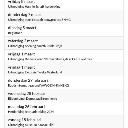
2024
vrijdag 8 maart
Uitnodiging Hannie Schaft herdenking
2024
donderdag 7 maart
Uitnodiging start circulair bouwproject ZNMC
2024
dinsdag 5 maart
Regioraad
2024
zaterdag 2 maart
Uitnodiging opening buurthuis kleurrijk
2024
vrijdag 1 maart
Uitnodiging thema-avond 'Klimaatstress, daar kan je wat mee!'
2024
vrijdag 1 maart
Uitnodiging Excursie Twiske Waterland
2024
donderdag 29 februari
Raadsinformatieavond VAWOZ NHN/NZKG
2024
woensdag 28 februari
Bijeenkomst Dorpsraad Krommenie
2024
maandag 26 februari
Herdenking februaristaking 2024
2024
zondag 18 februari
Uitnodiging Museum Zaanse Tijd