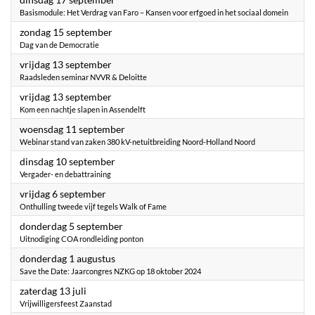
Basismodule: Het Verdrag van Faro – Kansen voor erfgoed in het sociaal domein
2024
zondag 15 september
Dag van de Democratie
2024
vrijdag 13 september
Raadsleden seminar NVVR & Deloitte
2024
vrijdag 13 september
Kom een nachtje slapen in Assendelft
2024
woensdag 11 september
Webinar stand van zaken 380 kV-netuitbreiding Noord-Holland Noord
2024
dinsdag 10 september
Vergader- en debattraining
2024
vrijdag 6 september
Onthulling tweede vijf tegels Walk of Fame
2024
donderdag 5 september
Uitnodiging COA rondleiding ponton
2024
donderdag 1 augustus
Save the Date: Jaarcongres NZKG op 18 oktober 2024
2024
zaterdag 13 juli
Vrijwilligersfeest Zaanstad