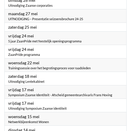
dinsdag 28 mei
Uitnodiging Zaanse corporaties
2024
maandag 27 mei
UITNODIGING – Presentatie seizoensbrochure 24-25
2024
zaterdag 25 mei
2024
vrijdag 24 mei
5 jaar ZaanPride met feestelijk openingsprogramma
2024
vrijdag 24 mei
ZaanPride programma
2024
woensdag 22 mei
Trainingssessie over het begrotingsproces voor raadsleden
2024
zaterdag 18 mei
Uitnodiging Lentekabinet
2024
vrijdag 17 mei
Symposium Zaanse Identiteit - Afscheid gemeentearchivaris Frans Hoving
2024
vrijdag 17 mei
Uitnodiging Symposium Zaanse identiteit
2024
woensdag 15 mei
Netwerkbijeenkomst Wonen
2024
dinsdag 14 mei