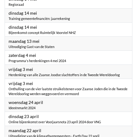
Regioraad
2024
dinsdag 14 mei
Training gemeentefinanciën: jaarrekening
2024
dinsdag 14 mei
Bijeenkomst concept Ruimtelijk Voorstel NHZ
2024
maandag 13 mei
Uitnodiging Gast van de Staten
2024
zaterdag 4 mei
Programma's herdenkingen 4 mei 2024
2024
vrijdag 3 mei
Herdenking van alle Zaanse Joodse slachtoffers in de Tweede Wereldoorlog
2024
vrijdag 3 mei
Onthulling van de vier laatste struikelstenen voor Zaanse Joden die in de Tweede
Wereldoorlog werden weggevoerd en vermoord
2024
woensdag 24 april
Ideeënmarkt 2024
2024
dinsdag 23 april
Online bijeenkomst over Voorjaarsnota 23 april 2024 door VNG
2024
maandag 22 april
Uitnodiging van de klimaatburgemeesters - Earth Day 22 april