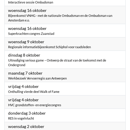
Interactieve sessie Ombudsman
2024
woensdag 16 oktober
Bijeenkomst VNHG - met de nationale Ombudsman en de Ombudsman van
Amsterdam e.o.
2024
woensdag 16 oktober
Superkrachten congres Zaanstad
2024
woensdag 9 oktober
Regionale informatiebijeenkomst Schiphol voor raadsleden
2024
dinsdag 8 oktober
Uitnodiging serious game – Ontwerp de straat van de toekomst met de
Ondergrond
2024
maandag 7 oktober
Werkbezoek Vervoerregio aan Antwerpen
2024
vrijdag 4 oktober
Onthulling vierde deel Walk of Fame
2024
vrijdag 4 oktober
HVC grondstoffen- en energiecongres
2024
donderdag 3 oktober
RES in vogelvlucht
2024
woensdag 2 oktober