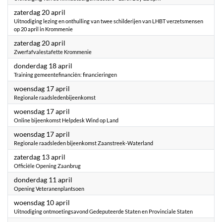
2024
zaterdag 20 april
Uitnodiging lezing en onthulling van twee schilderijen van LHBT verzetsmensen
op 20 april in Krommenie
2024
zaterdag 20 april
Zwerfafvalestafette Krommenie
2024
donderdag 18 april
Training gemeentefinanciën: financieringen
2024
woensdag 17 april
Regionale raadsledenbijeenkomst
2024
woensdag 17 april
Online bijeenkomst Helpdesk Wind op Land
2024
woensdag 17 april
Regionale raadsleden bijeenkomst Zaanstreek-Waterland
2024
zaterdag 13 april
Officiële Opening Zaanbrug
2024
donderdag 11 april
Opening Veteranenplantsoen
2024
woensdag 10 april
Uitnodiging ontmoetingsavond Gedeputeerde Staten en Provinciale Staten