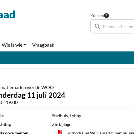
Zoeken
Wie is wie
Vraagbaak
rmatiemarkt over de WOO
nderdag 11 juli 2024
0 - 19:00
ie
Stadhuis, Lobby
chting
Zie bijlage
da documenten
uitnodiging WOO markt_met bijla