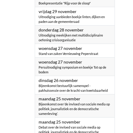
Boekpresentatie "Rijp voor de sloop"
2024
vrijdag 29 november
Uitnodiging aanbieden boekje linten, dijken en
paden aan de gemeenteraad
2024
donderdag 28 november
Uitnodiging meekijken met multidisciplinaire
oefening crisisorganisatie
2024
woensdag 27 november
Stand van zaken Vernieuwing Peperstraat
2024
woensdag 27 november
Persuitnodiging symposium en boekje Tot op de
bodem
2024
dinsdag 26 november
Bijeenkomst bestuurlijk samenspel -
pakhuissessie over de kracht van kwetsbaarheid
2024
maandag 25 november
Bijeenkomst over ‘de invloed van sociale media op
politiek, journalistiek en de democratische
samenleving’.
2024
maandag 25 november
Debat over de invloed van sociale media op
politiek, journalistiek en de democratische