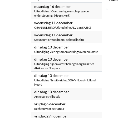
2024
maandag 16 december
Uitnodiging: 'Goed werkgeverschap, goede
ondersteuning' (Heemskerk)
2024
woensdag 11 december
GEANNULEERD/Uitnodiging ALV van SAENZ
2024
woensdag 11 december
Steunpunt Erfgoedteam: Behoud in situ
2024
dinsdag 10 december
Uitnodiging viering samenwerkingsovereenkomst
2024
dinsdag 10 december
Uitnodiging bijeenkomst belangen organisaties
Afrikaanse Diaspora
2024
dinsdag 10 december
Uitnodiging Netuibreiding 380kV Noord-Holland
Noord
2024
dinsdag 10 december
Amnesty schrijfactie
2024
vrijdag 6 december
Rechten voor de Natuur
2024
vrijdag 29 november