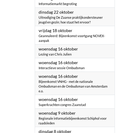
Informatiemarkt begroting
2024
dinsdag 22 oktober
Uitnodiging De Zaanse praktijkondersteuner
jeugd en gezin; hoe staat het ervoor?
2024
vrijdag 18 oktober
Geannuleerd: Bijeenkomst voortgang NOVEX-
aanpak
2024
woensdag 16 oktober
Lezing van Chris Julien
2024
woensdag 16 oktober
Interactieve sessie Ombudsman
2024
woensdag 16 oktober
Bijeenkomst VNHG - met de nationale
Ombudsman en de Ombudsman van Amsterdam
e.o.
2024
woensdag 16 oktober
Superkrachten congres Zaanstad
2024
woensdag 9 oktober
Regionale informatiebijeenkomst Schiphol voor
raadsleden
2024
dinsdag 8 oktober