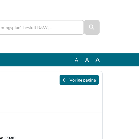
A
A
A
Vorige pagina
gen
5 MB