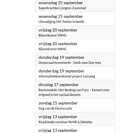
2024
woensdag 25 september
Superkrachten congres Zaanstad
2024
woensdag 25 september
Uitnodiging Het Twiske in beeld
2024
vrijdag 20 september
Bijeenkomst VNHG
2024
vrijdag 20 september
Bijeenkomst VNHG
2024
donderdag 19 september
Dorpsraad Krommenie - Denk mee Doe mee
2024
donderdag 19 september
Informatiebijeenkomst project Guisweg
2024
dinsdag 17 september
Basismodule: Het Verdrag van Faro – Kansen voor
erfgoed in het sociaal domein
2024
zondag 15 september
Dag van de Democratie
2024
vrijdag 13 september
Raadsleden seminar NVVR & Deloitte
2024
vrijdag 13 september