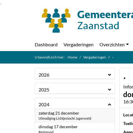
Ga naar de inhoud van deze pagina
Ga naar het zoeken
Ga naar het menu
Dashboard
Vergaderingen
Overzichten
U bevindt zich hier:
Home
Vergaderingen
·
·
2026
Info
2025
do
16:3
2024
2024
zaterdag 21 december
Locat
Uitnodiging Lichtjestocht Jagersveld
Toeli
2024
dinsdag 17 december
Agen
Regioraad