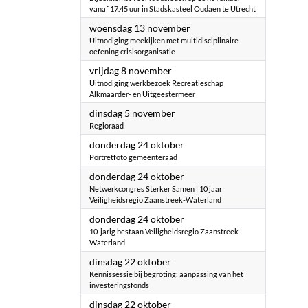
vanaf 17.45 uur in Stadskasteel Oudaen te Utrecht
2024
woensdag 13 november
Uitnodiging meekijken met multidisciplinaire
oefening crisisorganisatie
2024
vrijdag 8 november
Uitnodiging werkbezoek Recreatieschap
Alkmaarder- en Uitgeestermeer
2024
dinsdag 5 november
Regioraad
2024
donderdag 24 oktober
Portretfoto gemeenteraad
2024
donderdag 24 oktober
Netwerkcongres Sterker Samen | 10 jaar
Veiligheidsregio Zaanstreek-Waterland
2024
donderdag 24 oktober
10-jarig bestaan Veiligheidsregio Zaanstreek-
Waterland
2024
dinsdag 22 oktober
Kennissessie bij begroting: aanpassing van het
investeringsfonds
2024
dinsdag 22 oktober