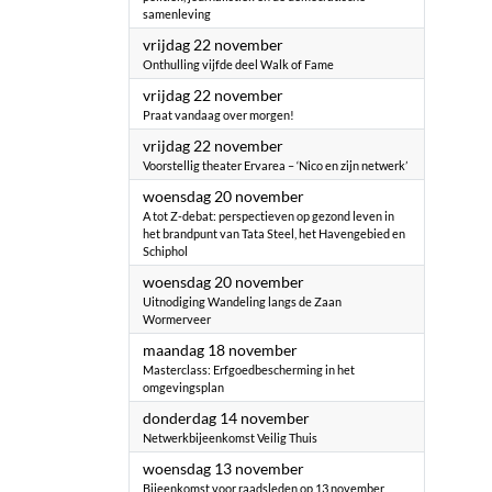
samenleving
2024
vrijdag 22 november
Onthulling vijfde deel Walk of Fame
2024
vrijdag 22 november
Praat vandaag over morgen!
2024
vrijdag 22 november
Voorstellig theater Ervarea – ‘Nico en zijn netwerk’
2024
woensdag 20 november
A tot Z-debat: perspectieven op gezond leven in
het brandpunt van Tata Steel, het Havengebied en
Schiphol
2024
woensdag 20 november
Uitnodiging Wandeling langs de Zaan
Wormerveer
2024
maandag 18 november
Masterclass: Erfgoedbescherming in het
omgevingsplan
2024
donderdag 14 november
Netwerkbijeenkomst Veilig Thuis
2024
woensdag 13 november
Bijeenkomst voor raadsleden op 13 november