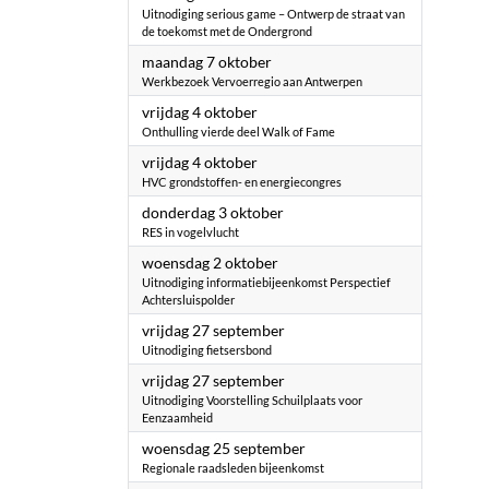
Uitnodiging serious game – Ontwerp de straat van
de toekomst met de Ondergrond
2024
maandag 7 oktober
Werkbezoek Vervoerregio aan Antwerpen
2024
vrijdag 4 oktober
Onthulling vierde deel Walk of Fame
2024
vrijdag 4 oktober
HVC grondstoffen- en energiecongres
2024
donderdag 3 oktober
RES in vogelvlucht
2024
woensdag 2 oktober
Uitnodiging informatiebijeenkomst Perspectief
Achtersluispolder
2024
vrijdag 27 september
Uitnodiging fietsersbond
2024
vrijdag 27 september
Uitnodiging Voorstelling Schuilplaats voor
Eenzaamheid
2024
woensdag 25 september
Regionale raadsleden bijeenkomst