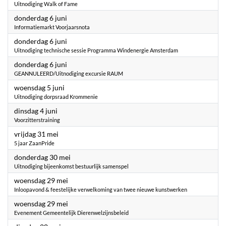
Uitnodiging Walk of Fame
2024
donderdag 6 juni
Informatiemarkt Voorjaarsnota
2024
donderdag 6 juni
Uitnodiging technische sessie Programma Windenergie Amsterdam
2024
donderdag 6 juni
GEANNULEERD/Uitnodiging excursie RAUM
2024
woensdag 5 juni
Uitnodiging dorpsraad Krommenie
2024
dinsdag 4 juni
Voorzitterstraining
2024
vrijdag 31 mei
5 jaar ZaanPride
2024
donderdag 30 mei
Uitnodiging bijeenkomst bestuurlijk samenspel
2024
woensdag 29 mei
Inloopavond & feestelijke verwelkoming van twee nieuwe kunstwerken
2024
woensdag 29 mei
Evenement Gemeentelijk Dierenwelzijnsbeleid