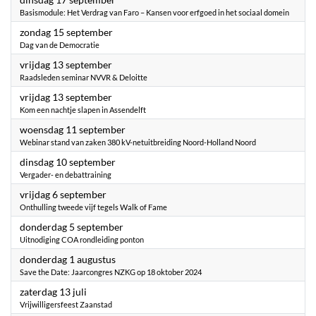
Basismodule: Het Verdrag van Faro – Kansen voor erfgoed in het sociaal domein
2024
zondag 15 september
Dag van de Democratie
2024
vrijdag 13 september
Raadsleden seminar NVVR & Deloitte
2024
vrijdag 13 september
Kom een nachtje slapen in Assendelft
2024
woensdag 11 september
Webinar stand van zaken 380 kV-netuitbreiding Noord-Holland Noord
2024
dinsdag 10 september
Vergader- en debattraining
2024
vrijdag 6 september
Onthulling tweede vijf tegels Walk of Fame
2024
donderdag 5 september
Uitnodiging COA rondleiding ponton
2024
donderdag 1 augustus
Save the Date: Jaarcongres NZKG op 18 oktober 2024
2024
zaterdag 13 juli
Vrijwilligersfeest Zaanstad