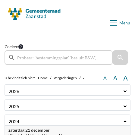
Ga naar de inhoud van deze pagina
Ga naar het zoeken
Ga naar het menu
Menu
Zoeken
A
A
A
U bevindt zich hier:
Home
Vergaderingen
·
2026
2025
2024
2024
zaterdag 21 december