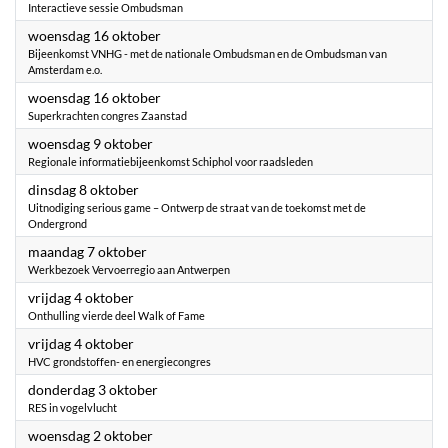
Interactieve sessie Ombudsman
2024
woensdag 16 oktober
Bijeenkomst VNHG - met de nationale Ombudsman en de Ombudsman van
Amsterdam e.o.
2024
woensdag 16 oktober
Superkrachten congres Zaanstad
2024
woensdag 9 oktober
Regionale informatiebijeenkomst Schiphol voor raadsleden
2024
dinsdag 8 oktober
Uitnodiging serious game – Ontwerp de straat van de toekomst met de
Ondergrond
2024
maandag 7 oktober
Werkbezoek Vervoerregio aan Antwerpen
2024
vrijdag 4 oktober
Onthulling vierde deel Walk of Fame
2024
vrijdag 4 oktober
HVC grondstoffen- en energiecongres
2024
donderdag 3 oktober
RES in vogelvlucht
2024
woensdag 2 oktober