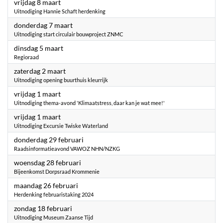
2024
vrijdag 8 maart
Uitnodiging Hannie Schaft herdenking
2024
donderdag 7 maart
Uitnodiging start circulair bouwproject ZNMC
2024
dinsdag 5 maart
Regioraad
2024
zaterdag 2 maart
Uitnodiging opening buurthuis kleurrijk
2024
vrijdag 1 maart
Uitnodiging thema-avond 'Klimaatstress, daar kan je wat mee!'
2024
vrijdag 1 maart
Uitnodiging Excursie Twiske Waterland
2024
donderdag 29 februari
Raadsinformatieavond VAWOZ NHN/NZKG
2024
woensdag 28 februari
Bijeenkomst Dorpsraad Krommenie
2024
maandag 26 februari
Herdenking februaristaking 2024
2024
zondag 18 februari
Uitnodiging Museum Zaanse Tijd