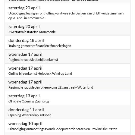
2024
zaterdag 20 april
Uitnodiging lezing en onthulling van twee schilderijen van LHBT verzetsmensen
op 20 april in Krommenie
2024
zaterdag 20 april
Zwerfafvalestafette Krommenie
2024
donderdag 18 april
Training gemeentefinanciën: financieringen
2024
woensdag 17 april
Regionale raadsledenbijeenkomst
2024
woensdag 17 april
Online bijeenkomst Helpdesk Wind op Land
2024
woensdag 17 april
Regionale raadsleden bijeenkomst Zaanstreek-Waterland
2024
zaterdag 13 april
Officiële Opening Zaanbrug
2024
donderdag 11 april
Opening Veteranenplantsoen
2024
woensdag 10 april
Uitnodiging ontmoetingsavond Gedeputeerde Staten en Provinciale Staten