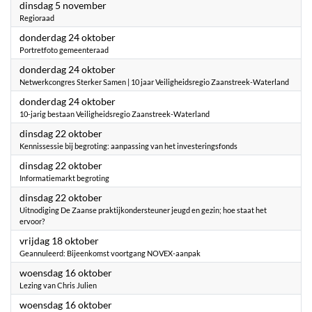
2024
dinsdag 5 november
Regioraad
2024
donderdag 24 oktober
Portretfoto gemeenteraad
2024
donderdag 24 oktober
Netwerkcongres Sterker Samen | 10 jaar Veiligheidsregio Zaanstreek-Waterland
2024
donderdag 24 oktober
10-jarig bestaan Veiligheidsregio Zaanstreek-Waterland
2024
dinsdag 22 oktober
Kennissessie bij begroting: aanpassing van het investeringsfonds
2024
dinsdag 22 oktober
Informatiemarkt begroting
2024
dinsdag 22 oktober
Uitnodiging De Zaanse praktijkondersteuner jeugd en gezin; hoe staat het
ervoor?
2024
vrijdag 18 oktober
Geannuleerd: Bijeenkomst voortgang NOVEX-aanpak
2024
woensdag 16 oktober
Lezing van Chris Julien
2024
woensdag 16 oktober