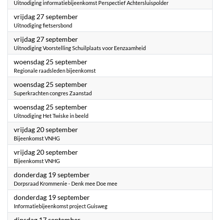
Uitnodiging informatiebijeenkomst Perspectief Achtersluispolder
2024
vrijdag 27 september
Uitnodiging fietsersbond
2024
vrijdag 27 september
Uitnodiging Voorstelling Schuilplaats voor Eenzaamheid
2024
woensdag 25 september
Regionale raadsleden bijeenkomst
2024
woensdag 25 september
Superkrachten congres Zaanstad
2024
woensdag 25 september
Uitnodiging Het Twiske in beeld
2024
vrijdag 20 september
Bijeenkomst VNHG
2024
vrijdag 20 september
Bijeenkomst VNHG
2024
donderdag 19 september
Dorpsraad Krommenie - Denk mee Doe mee
2024
donderdag 19 september
Informatiebijeenkomst project Guisweg
2024
dinsdag 17 september