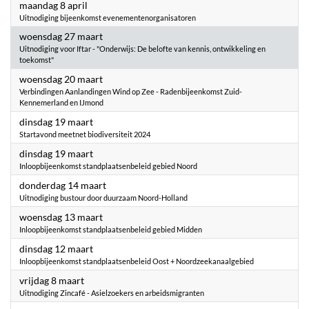
2024
maandag 8 april
Uitnodiging bijeenkomst evenementenorganisatoren
2024
woensdag 27 maart
Uitnodiging voor Iftar - "Onderwijs: De belofte van kennis, ontwikkeling en
toekomst"
2024
woensdag 20 maart
Verbindingen Aanlandingen Wind op Zee - Radenbijeenkomst Zuid-
Kennemerland en IJmond
2024
dinsdag 19 maart
Startavond meetnet biodiversiteit 2024
2024
dinsdag 19 maart
Inloopbijeenkomst standplaatsenbeleid gebied Noord
2024
donderdag 14 maart
Uitnodiging bustour door duurzaam Noord-Holland
2024
woensdag 13 maart
Inloopbijeenkomst standplaatsenbeleid gebied Midden
2024
dinsdag 12 maart
Inloopbijeenkomst standplaatsenbeleid Oost + Noordzeekanaalgebied
2024
vrijdag 8 maart
Uitnodiging Zincafé - Asielzoekers en arbeidsmigranten