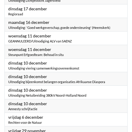
Uitnodiging Lichtjestocht Jagersveld
2024
dinsdag 17 december
Regioraad
2024
maandag 16 december
Uitnodiging: 'Goed werkgeverschap, goede ondersteuning' (Heemskerk)
2024
woensdag 11 december
GEANNULEERD/Uitnodiging ALV van SAENZ
2024
woensdag 11 december
Steunpunt Erfgoedteam: Behoud in situ
2024
dinsdag 10 december
Uitnodiging viering samenwerkingsovereenkomst
2024
dinsdag 10 december
Uitnodiging bijeenkomst belangen organisaties Afrikaanse Diaspora
2024
dinsdag 10 december
Uitnodiging Netuibreiding 380kV Noord-Holland Noord
2024
dinsdag 10 december
Amnesty schrijfactie
2024
vrijdag 6 december
Rechten voor de Natuur
2024
vrijdag 29 november