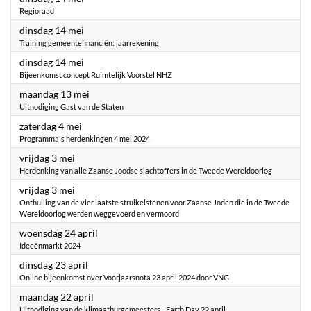
Regioraad
2024
dinsdag 14 mei
Training gemeentefinanciën: jaarrekening
2024
dinsdag 14 mei
Bijeenkomst concept Ruimtelijk Voorstel NHZ
2024
maandag 13 mei
Uitnodiging Gast van de Staten
2024
zaterdag 4 mei
Programma's herdenkingen 4 mei 2024
2024
vrijdag 3 mei
Herdenking van alle Zaanse Joodse slachtoffers in de Tweede Wereldoorlog
2024
vrijdag 3 mei
Onthulling van de vier laatste struikelstenen voor Zaanse Joden die in de Tweede
Wereldoorlog werden weggevoerd en vermoord
2024
woensdag 24 april
Ideeënmarkt 2024
2024
dinsdag 23 april
Online bijeenkomst over Voorjaarsnota 23 april 2024 door VNG
2024
maandag 22 april
Uitnodiging van de klimaatburgemeesters - Earth Day 22 april