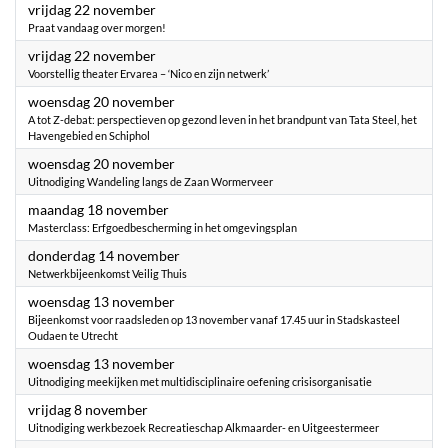
2024
vrijdag 22 november
Praat vandaag over morgen!
2024
vrijdag 22 november
Voorstellig theater Ervarea – ‘Nico en zijn netwerk’
2024
woensdag 20 november
A tot Z-debat: perspectieven op gezond leven in het brandpunt van Tata Steel, het
Havengebied en Schiphol
2024
woensdag 20 november
Uitnodiging Wandeling langs de Zaan Wormerveer
2024
maandag 18 november
Masterclass: Erfgoedbescherming in het omgevingsplan
2024
donderdag 14 november
Netwerkbijeenkomst Veilig Thuis
2024
woensdag 13 november
Bijeenkomst voor raadsleden op 13 november vanaf 17.45 uur in Stadskasteel
Oudaen te Utrecht
2024
woensdag 13 november
Uitnodiging meekijken met multidisciplinaire oefening crisisorganisatie
2024
vrijdag 8 november
Uitnodiging werkbezoek Recreatieschap Alkmaarder- en Uitgeestermeer