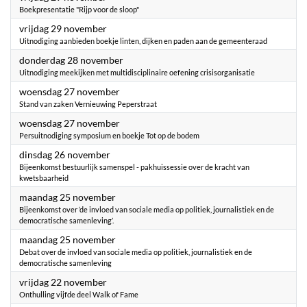
Boekpresentatie "Rijp voor de sloop"
2024
vrijdag 29 november
Uitnodiging aanbieden boekje linten, dijken en paden aan de gemeenteraad
2024
donderdag 28 november
Uitnodiging meekijken met multidisciplinaire oefening crisisorganisatie
2024
woensdag 27 november
Stand van zaken Vernieuwing Peperstraat
2024
woensdag 27 november
Persuitnodiging symposium en boekje Tot op de bodem
2024
dinsdag 26 november
Bijeenkomst bestuurlijk samenspel - pakhuissessie over de kracht van
kwetsbaarheid
2024
maandag 25 november
Bijeenkomst over ‘de invloed van sociale media op politiek, journalistiek en de
democratische samenleving’.
2024
maandag 25 november
Debat over de invloed van sociale media op politiek, journalistiek en de
democratische samenleving
2024
vrijdag 22 november
Onthulling vijfde deel Walk of Fame