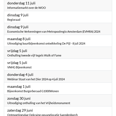
2024
donderdag 11 juli
Informatiemarkt over de WOO
2024
dinsdag 9 juli
Regioraad
2024
dinsdag 9 juli
Economische Verkenningen van Metropoolregio Amsterdam (EVMRA) 2024
2024
maandag 8 juli
Uitnodiging buurtbijeenkomst ontwikkeling De Pijl - 8 juli 2024
2024
vrijdag 5 juli
Onthulling tweede vijf tegels Walk of Fame
2024
vrijdag 5 juli
VNHG Bijeenkomst
2024
donderdag 4 juli
Webinar Staat van het Dier 2024 op 4 juli 2024
2024
maandag 1 juli
Bijeenkomst Burgerberaad G1000Wonen
2024
zondag 30 juni
Uitnodiging onthulling van het Vrijheidsmonument
2024
zaterdag 29 juni
Ontmoetingsdag Oekraïne opvanglocatie Saendenborch