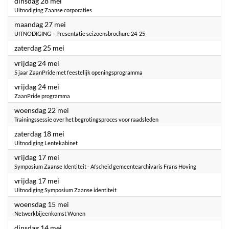
2024
dinsdag 28 mei
Uitnodiging Zaanse corporaties
2024
maandag 27 mei
UITNODIGING – Presentatie seizoensbrochure 24-25
2024
zaterdag 25 mei
2024
vrijdag 24 mei
5 jaar ZaanPride met feestelijk openingsprogramma
2024
vrijdag 24 mei
ZaanPride programma
2024
woensdag 22 mei
Trainingssessie over het begrotingsproces voor raadsleden
2024
zaterdag 18 mei
Uitnodiging Lentekabinet
2024
vrijdag 17 mei
Symposium Zaanse Identiteit - Afscheid gemeentearchivaris Frans Hoving
2024
vrijdag 17 mei
Uitnodiging Symposium Zaanse identiteit
2024
woensdag 15 mei
Netwerkbijeenkomst Wonen
2024
dinsdag 14 mei