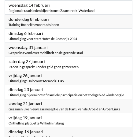
2024
woensdag 14 februari
Regionale raadsleden bijeenkomst Zaanstreek-Waterland
2024
donderdag 8 februari
Training financiën voor raadsleden
2024
dinsdag 6 februari
Uitnodiging voor start Hotze de Roosprijs 2024
2024
woensdag 31 januari
Gespreksavond over mobiliteit en de gezonde stad
2024
zaterdag 27 januari
Raden in gesprek: Zonder geld geen gemeenten
2024
vrijdag 26 januari
Uitnodiging: Holocaust Memorial Day
2024
dinsdag 23 januari
Uitnodiging bijeenkomst financiële participatie en het zoekgebied windenergie
2024
zondag 21 januari
Gezamenlijke nieuwjaarsreceptie van de Partij van de Arbeid en GroenLinks
2024
vrijdag 19 januari
Onthulling plaquette Wilhelminabrug
2024
dinsdag 16 januari