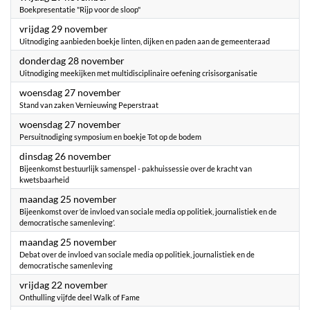
Boekpresentatie "Rijp voor de sloop"
2024
vrijdag 29 november
Uitnodiging aanbieden boekje linten, dijken en paden aan de gemeenteraad
2024
donderdag 28 november
Uitnodiging meekijken met multidisciplinaire oefening crisisorganisatie
2024
woensdag 27 november
Stand van zaken Vernieuwing Peperstraat
2024
woensdag 27 november
Persuitnodiging symposium en boekje Tot op de bodem
2024
dinsdag 26 november
Bijeenkomst bestuurlijk samenspel - pakhuissessie over de kracht van
kwetsbaarheid
2024
maandag 25 november
Bijeenkomst over ‘de invloed van sociale media op politiek, journalistiek en de
democratische samenleving’.
2024
maandag 25 november
Debat over de invloed van sociale media op politiek, journalistiek en de
democratische samenleving
2024
vrijdag 22 november
Onthulling vijfde deel Walk of Fame