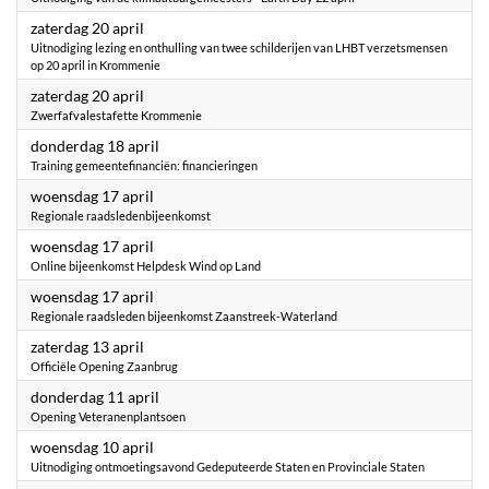
2024
zaterdag 20 april
Uitnodiging lezing en onthulling van twee schilderijen van LHBT verzetsmensen
op 20 april in Krommenie
2024
zaterdag 20 april
Zwerfafvalestafette Krommenie
2024
donderdag 18 april
Training gemeentefinanciën: financieringen
2024
woensdag 17 april
Regionale raadsledenbijeenkomst
2024
woensdag 17 april
Online bijeenkomst Helpdesk Wind op Land
2024
woensdag 17 april
Regionale raadsleden bijeenkomst Zaanstreek-Waterland
2024
zaterdag 13 april
Officiële Opening Zaanbrug
2024
donderdag 11 april
Opening Veteranenplantsoen
2024
woensdag 10 april
Uitnodiging ontmoetingsavond Gedeputeerde Staten en Provinciale Staten