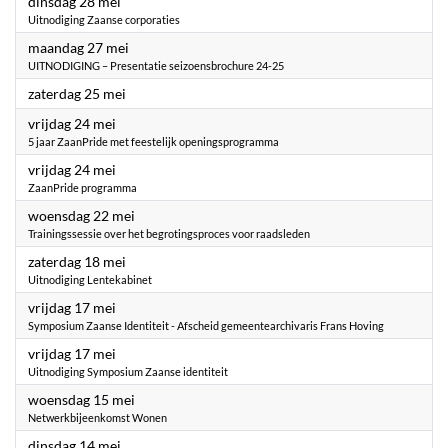
2024
dinsdag 28 mei
Uitnodiging Zaanse corporaties
2024
maandag 27 mei
UITNODIGING – Presentatie seizoensbrochure 24-25
2024
zaterdag 25 mei
2024
vrijdag 24 mei
5 jaar ZaanPride met feestelijk openingsprogramma
2024
vrijdag 24 mei
ZaanPride programma
2024
woensdag 22 mei
Trainingssessie over het begrotingsproces voor raadsleden
2024
zaterdag 18 mei
Uitnodiging Lentekabinet
2024
vrijdag 17 mei
Symposium Zaanse Identiteit - Afscheid gemeentearchivaris Frans Hoving
2024
vrijdag 17 mei
Uitnodiging Symposium Zaanse identiteit
2024
woensdag 15 mei
Netwerkbijeenkomst Wonen
2024
dinsdag 14 mei