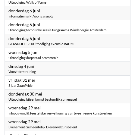
Uitnodiging Walk of Fame
2024
donderdag 6 juni
Informatiemarkt Voorjaarsnota
2024
donderdag 6 juni
Uitnodiging technische sessie Programma Windenergie Amsterdam
2024
donderdag 6 juni
GEANNULEERD/Uitnodiging excursie RAUM
2024
woensdag 5 juni
Uitnodiging dorpsraad Krommenie
2024
dinsdag 4 juni
Voorzitterstraining
2024
vrijdag 31 mei
5 jaar ZaanPride
2024
donderdag 30 mei
Uitnodiging bijeenkomst bestuurlijk samenspel
2024
woensdag 29 mei
Inloopavond & feestelijke verwelkoming van twee nieuwe kunstwerken
2024
woensdag 29 mei
Evenement Gemeentelijk Dierenwelzijnsbeleid