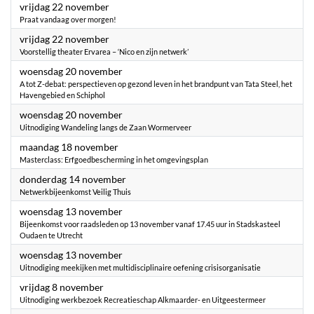
2024
vrijdag 22 november
Praat vandaag over morgen!
2024
vrijdag 22 november
Voorstellig theater Ervarea – ‘Nico en zijn netwerk’
2024
woensdag 20 november
A tot Z-debat: perspectieven op gezond leven in het brandpunt van Tata Steel, het
Havengebied en Schiphol
2024
woensdag 20 november
Uitnodiging Wandeling langs de Zaan Wormerveer
2024
maandag 18 november
Masterclass: Erfgoedbescherming in het omgevingsplan
2024
donderdag 14 november
Netwerkbijeenkomst Veilig Thuis
2024
woensdag 13 november
Bijeenkomst voor raadsleden op 13 november vanaf 17.45 uur in Stadskasteel
Oudaen te Utrecht
2024
woensdag 13 november
Uitnodiging meekijken met multidisciplinaire oefening crisisorganisatie
2024
vrijdag 8 november
Uitnodiging werkbezoek Recreatieschap Alkmaarder- en Uitgeestermeer