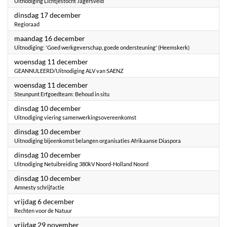
Uitnodiging Lichtjestocht Jagersveld
2024
dinsdag 17 december
Regioraad
2024
maandag 16 december
Uitnodiging: 'Goed werkgeverschap, goede ondersteuning' (Heemskerk)
2024
woensdag 11 december
GEANNULEERD/Uitnodiging ALV van SAENZ
2024
woensdag 11 december
Steunpunt Erfgoedteam: Behoud in situ
2024
dinsdag 10 december
Uitnodiging viering samenwerkingsovereenkomst
2024
dinsdag 10 december
Uitnodiging bijeenkomst belangen organisaties Afrikaanse Diaspora
2024
dinsdag 10 december
Uitnodiging Netuibreiding 380kV Noord-Holland Noord
2024
dinsdag 10 december
Amnesty schrijfactie
2024
vrijdag 6 december
Rechten voor de Natuur
2024
vrijdag 29 november