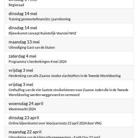
Regioraad
2024
dinsdag 14 mei
Training gemeentefinanciën: jaarrekening
2024
dinsdag 14 mei
Bijeenkomst concept Ruimtelijk Voorstel NHZ
2024
maandag 13 mei
Uitnodiging Gast van de Staten
2024
zaterdag 4 mei
Programma's herdenkingen 4 mei 2024
2024
vrijdag 3 mei
Herdenking van alle Zaanse Joodse slachtoffers in de Tweede Wereldoorlog
2024
vrijdag 3 mei
Onthulling van de vier laatste struikelstenen voor Zaanse Joden die in de Tweede
Wereldoorlog werden weggevoerd en vermoord
2024
woensdag 24 april
Ideeënmarkt 2024
2024
dinsdag 23 april
Online bijeenkomst over Voorjaarsnota 23 april 2024 door VNG
2024
maandag 22 april
Uitnodiging van de klimaatburgemeesters - Earth Day 22 april