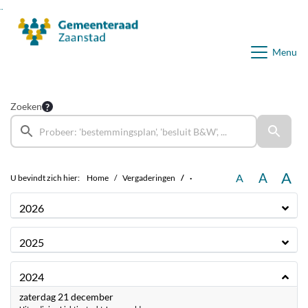
Ga naar de inhoud van deze pagina
Ga naar het zoeken
Ga naar het menu
Menu
Zoeken
A
A
A
U bevindt zich hier:
Home
Vergaderingen
·
2026
2025
2024
2024
zaterdag 21 december