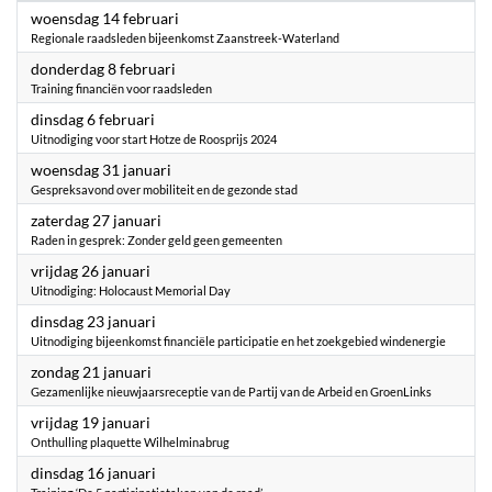
2024
woensdag 14 februari
Regionale raadsleden bijeenkomst Zaanstreek-Waterland
2024
donderdag 8 februari
Training financiën voor raadsleden
2024
dinsdag 6 februari
Uitnodiging voor start Hotze de Roosprijs 2024
2024
woensdag 31 januari
Gespreksavond over mobiliteit en de gezonde stad
2024
zaterdag 27 januari
Raden in gesprek: Zonder geld geen gemeenten
2024
vrijdag 26 januari
Uitnodiging: Holocaust Memorial Day
2024
dinsdag 23 januari
Uitnodiging bijeenkomst financiële participatie en het zoekgebied windenergie
2024
zondag 21 januari
Gezamenlijke nieuwjaarsreceptie van de Partij van de Arbeid en GroenLinks
2024
vrijdag 19 januari
Onthulling plaquette Wilhelminabrug
2024
dinsdag 16 januari