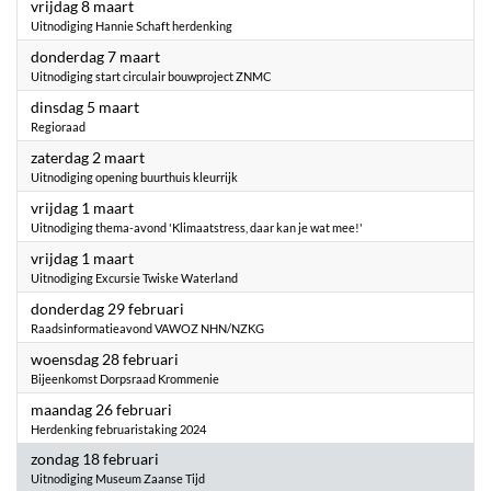
2024
vrijdag 8 maart
Uitnodiging Hannie Schaft herdenking
2024
donderdag 7 maart
Uitnodiging start circulair bouwproject ZNMC
2024
dinsdag 5 maart
Regioraad
2024
zaterdag 2 maart
Uitnodiging opening buurthuis kleurrijk
2024
vrijdag 1 maart
Uitnodiging thema-avond 'Klimaatstress, daar kan je wat mee!'
2024
vrijdag 1 maart
Uitnodiging Excursie Twiske Waterland
2024
donderdag 29 februari
Raadsinformatieavond VAWOZ NHN/NZKG
2024
woensdag 28 februari
Bijeenkomst Dorpsraad Krommenie
2024
maandag 26 februari
Herdenking februaristaking 2024
2024
zondag 18 februari
Uitnodiging Museum Zaanse Tijd