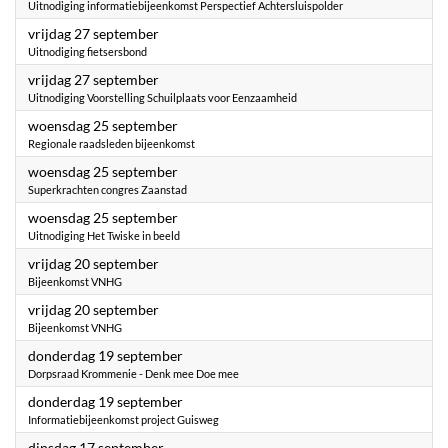
Uitnodiging informatiebijeenkomst Perspectief Achtersluispolder
2024
vrijdag 27 september
Uitnodiging fietsersbond
2024
vrijdag 27 september
Uitnodiging Voorstelling Schuilplaats voor Eenzaamheid
2024
woensdag 25 september
Regionale raadsleden bijeenkomst
2024
woensdag 25 september
Superkrachten congres Zaanstad
2024
woensdag 25 september
Uitnodiging Het Twiske in beeld
2024
vrijdag 20 september
Bijeenkomst VNHG
2024
vrijdag 20 september
Bijeenkomst VNHG
2024
donderdag 19 september
Dorpsraad Krommenie - Denk mee Doe mee
2024
donderdag 19 september
Informatiebijeenkomst project Guisweg
2024
dinsdag 17 september