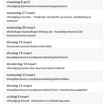
2024
maandag 8 april
Uitnodiging bijeenkomst evenementenorganisatoren
2024
woensdag 27 maart
Uitnodiging voor Iftar - "Onderwijs: De belofte van kennis, ontwikkeling en
toekomst"
2024
woensdag 20 maart
Verbindingen Aanlandingen Wind op Zee - Radenbijeenkomst Zuid-
Kennemerland en IJmond
2024
dinsdag 19 maart
Startavond meetnet biodiversiteit 2024
2024
dinsdag 19 maart
Inloopbijeenkomst standplaatsenbeleid gebied Noord
2024
donderdag 14 maart
Uitnodiging bustour door duurzaam Noord-Holland
2024
woensdag 13 maart
Inloopbijeenkomst standplaatsenbeleid gebied Midden
2024
dinsdag 12 maart
Inloopbijeenkomst standplaatsenbeleid Oost + Noordzeekanaalgebied
2024
vrijdag 8 maart
Uitnodiging Zincafé - Asielzoekers en arbeidsmigranten