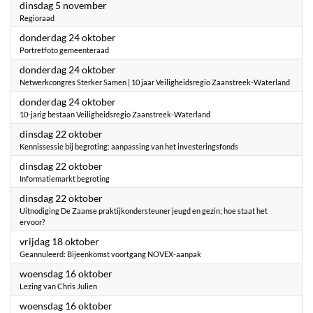
2024
dinsdag 5 november
Regioraad
2024
donderdag 24 oktober
Portretfoto gemeenteraad
2024
donderdag 24 oktober
Netwerkcongres Sterker Samen | 10 jaar Veiligheidsregio Zaanstreek-Waterland
2024
donderdag 24 oktober
10-jarig bestaan Veiligheidsregio Zaanstreek-Waterland
2024
dinsdag 22 oktober
Kennissessie bij begroting: aanpassing van het investeringsfonds
2024
dinsdag 22 oktober
Informatiemarkt begroting
2024
dinsdag 22 oktober
Uitnodiging De Zaanse praktijkondersteuner jeugd en gezin; hoe staat het
ervoor?
2024
vrijdag 18 oktober
Geannuleerd: Bijeenkomst voortgang NOVEX-aanpak
2024
woensdag 16 oktober
Lezing van Chris Julien
2024
woensdag 16 oktober