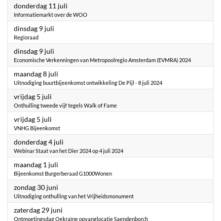
2024
donderdag 11 juli
Informatiemarkt over de WOO
2024
dinsdag 9 juli
Regioraad
2024
dinsdag 9 juli
Economische Verkenningen van Metropoolregio Amsterdam (EVMRA) 2024
2024
maandag 8 juli
Uitnodiging buurtbijeenkomst ontwikkeling De Pijl - 8 juli 2024
2024
vrijdag 5 juli
Onthulling tweede vijf tegels Walk of Fame
2024
vrijdag 5 juli
VNHG Bijeenkomst
2024
donderdag 4 juli
Webinar Staat van het Dier 2024 op 4 juli 2024
2024
maandag 1 juli
Bijeenkomst Burgerberaad G1000Wonen
2024
zondag 30 juni
Uitnodiging onthulling van het Vrijheidsmonument
2024
zaterdag 29 juni
Ontmoetingsdag Oekraïne opvanglocatie Saendenborch