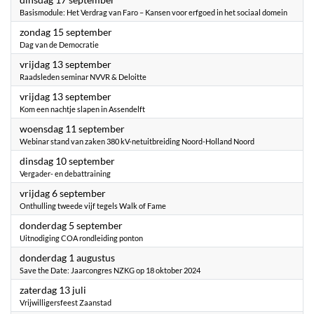
Basismodule: Het Verdrag van Faro – Kansen voor erfgoed in het sociaal domein
2024
zondag 15 september
Dag van de Democratie
2024
vrijdag 13 september
Raadsleden seminar NVVR & Deloitte
2024
vrijdag 13 september
Kom een nachtje slapen in Assendelft
2024
woensdag 11 september
Webinar stand van zaken 380 kV-netuitbreiding Noord-Holland Noord
2024
dinsdag 10 september
Vergader- en debattraining
2024
vrijdag 6 september
Onthulling tweede vijf tegels Walk of Fame
2024
donderdag 5 september
Uitnodiging COA rondleiding ponton
2024
donderdag 1 augustus
Save the Date: Jaarcongres NZKG op 18 oktober 2024
2024
zaterdag 13 juli
Vrijwilligersfeest Zaanstad