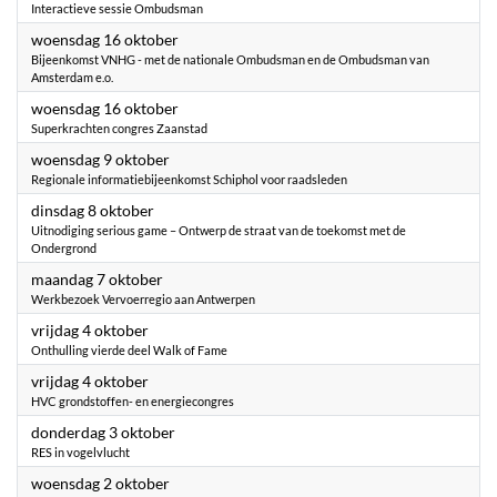
Interactieve sessie Ombudsman
2024
woensdag 16 oktober
Bijeenkomst VNHG - met de nationale Ombudsman en de Ombudsman van
Amsterdam e.o.
2024
woensdag 16 oktober
Superkrachten congres Zaanstad
2024
woensdag 9 oktober
Regionale informatiebijeenkomst Schiphol voor raadsleden
2024
dinsdag 8 oktober
Uitnodiging serious game – Ontwerp de straat van de toekomst met de
Ondergrond
2024
maandag 7 oktober
Werkbezoek Vervoerregio aan Antwerpen
2024
vrijdag 4 oktober
Onthulling vierde deel Walk of Fame
2024
vrijdag 4 oktober
HVC grondstoffen- en energiecongres
2024
donderdag 3 oktober
RES in vogelvlucht
2024
woensdag 2 oktober