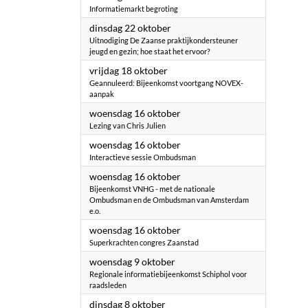
Informatiemarkt begroting
2024
dinsdag 22 oktober
Uitnodiging De Zaanse praktijkondersteuner
jeugd en gezin; hoe staat het ervoor?
2024
vrijdag 18 oktober
Geannuleerd: Bijeenkomst voortgang NOVEX-
aanpak
2024
woensdag 16 oktober
Lezing van Chris Julien
2024
woensdag 16 oktober
Interactieve sessie Ombudsman
2024
woensdag 16 oktober
Bijeenkomst VNHG - met de nationale
Ombudsman en de Ombudsman van Amsterdam
e.o.
2024
woensdag 16 oktober
Superkrachten congres Zaanstad
2024
woensdag 9 oktober
Regionale informatiebijeenkomst Schiphol voor
raadsleden
2024
dinsdag 8 oktober