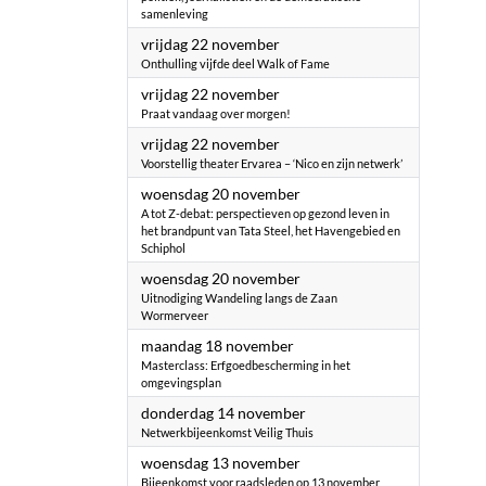
samenleving
2024
vrijdag 22 november
Onthulling vijfde deel Walk of Fame
2024
vrijdag 22 november
Praat vandaag over morgen!
2024
vrijdag 22 november
Voorstellig theater Ervarea – ‘Nico en zijn netwerk’
2024
woensdag 20 november
A tot Z-debat: perspectieven op gezond leven in
het brandpunt van Tata Steel, het Havengebied en
Schiphol
2024
woensdag 20 november
Uitnodiging Wandeling langs de Zaan
Wormerveer
2024
maandag 18 november
Masterclass: Erfgoedbescherming in het
omgevingsplan
2024
donderdag 14 november
Netwerkbijeenkomst Veilig Thuis
2024
woensdag 13 november
Bijeenkomst voor raadsleden op 13 november