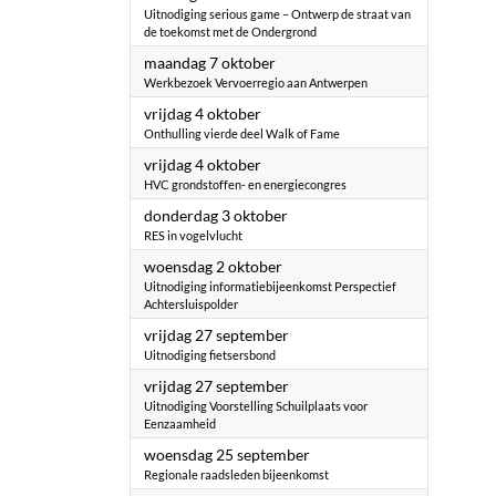
Uitnodiging serious game – Ontwerp de straat van
de toekomst met de Ondergrond
2024
maandag 7 oktober
Werkbezoek Vervoerregio aan Antwerpen
2024
vrijdag 4 oktober
Onthulling vierde deel Walk of Fame
2024
vrijdag 4 oktober
HVC grondstoffen- en energiecongres
2024
donderdag 3 oktober
RES in vogelvlucht
2024
woensdag 2 oktober
Uitnodiging informatiebijeenkomst Perspectief
Achtersluispolder
2024
vrijdag 27 september
Uitnodiging fietsersbond
2024
vrijdag 27 september
Uitnodiging Voorstelling Schuilplaats voor
Eenzaamheid
2024
woensdag 25 september
Regionale raadsleden bijeenkomst