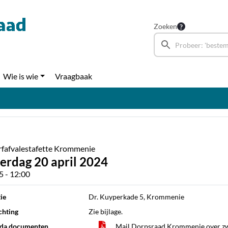
Zoeken
Wie is wie
Vraagbaak
fafvalestafette Krommenie
terdag 20 april 2024
5 - 12:00
ie
Dr. Kuyperkade 5, Krommenie
chting
Zie bijlage.
da documenten
Mail Dorpsraad Krommenie over zw