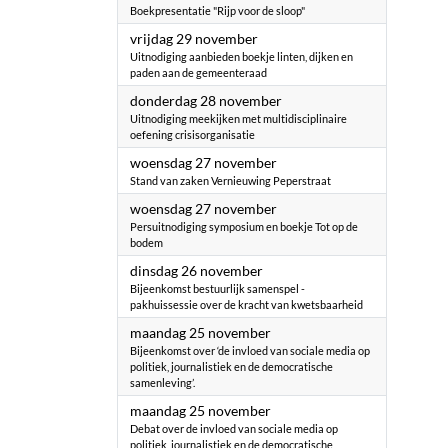
Boekpresentatie "Rijp voor de sloop"
2024
vrijdag 29 november
Uitnodiging aanbieden boekje linten, dijken en
paden aan de gemeenteraad
2024
donderdag 28 november
Uitnodiging meekijken met multidisciplinaire
oefening crisisorganisatie
2024
woensdag 27 november
Stand van zaken Vernieuwing Peperstraat
2024
woensdag 27 november
Persuitnodiging symposium en boekje Tot op de
bodem
2024
dinsdag 26 november
Bijeenkomst bestuurlijk samenspel -
pakhuissessie over de kracht van kwetsbaarheid
2024
maandag 25 november
Bijeenkomst over ‘de invloed van sociale media op
politiek, journalistiek en de democratische
samenleving’.
2024
maandag 25 november
Debat over de invloed van sociale media op
politiek, journalistiek en de democratische