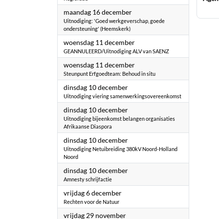
2024
maandag 16 december
Uitnodiging: 'Goed werkgeverschap, goede
ondersteuning' (Heemskerk)
2024
woensdag 11 december
GEANNULEERD/Uitnodiging ALV van SAENZ
2024
woensdag 11 december
Steunpunt Erfgoedteam: Behoud in situ
2024
dinsdag 10 december
Uitnodiging viering samenwerkingsovereenkomst
2024
dinsdag 10 december
Uitnodiging bijeenkomst belangen organisaties
Afrikaanse Diaspora
2024
dinsdag 10 december
Uitnodiging Netuibreiding 380kV Noord-Holland
Noord
2024
dinsdag 10 december
Amnesty schrijfactie
2024
vrijdag 6 december
Rechten voor de Natuur
2024
vrijdag 29 november