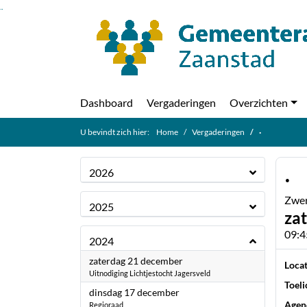
Ga naar de inhoud van deze pagina
Ga naar het zoeken
Ga naar het menu
Dashboard
Vergaderingen
Overzichten
U bevindt zich hier:
Home
Vergaderingen
·
·
2026
Zwer
2025
za
09:4
2024
2024
zaterdag 21 december
Locat
Uitnodiging Lichtjestocht Jagersveld
Toeli
2024
dinsdag 17 december
Agen
Regioraad