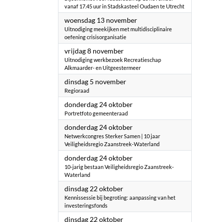
vanaf 17.45 uur in Stadskasteel Oudaen te Utrecht
2024
woensdag 13 november
Uitnodiging meekijken met multidisciplinaire
oefening crisisorganisatie
2024
vrijdag 8 november
Uitnodiging werkbezoek Recreatieschap
Alkmaarder- en Uitgeestermeer
2024
dinsdag 5 november
Regioraad
2024
donderdag 24 oktober
Portretfoto gemeenteraad
2024
donderdag 24 oktober
Netwerkcongres Sterker Samen | 10 jaar
Veiligheidsregio Zaanstreek-Waterland
2024
donderdag 24 oktober
10-jarig bestaan Veiligheidsregio Zaanstreek-
Waterland
2024
dinsdag 22 oktober
Kennissessie bij begroting: aanpassing van het
investeringsfonds
2024
dinsdag 22 oktober