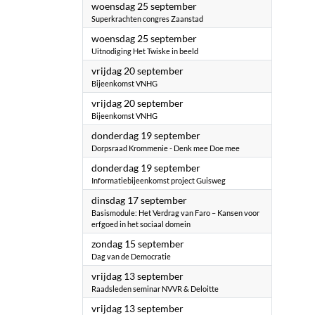
2024
woensdag 25 september
Superkrachten congres Zaanstad
2024
woensdag 25 september
Uitnodiging Het Twiske in beeld
2024
vrijdag 20 september
Bijeenkomst VNHG
2024
vrijdag 20 september
Bijeenkomst VNHG
2024
donderdag 19 september
Dorpsraad Krommenie - Denk mee Doe mee
2024
donderdag 19 september
Informatiebijeenkomst project Guisweg
2024
dinsdag 17 september
Basismodule: Het Verdrag van Faro – Kansen voor
erfgoed in het sociaal domein
2024
zondag 15 september
Dag van de Democratie
2024
vrijdag 13 september
Raadsleden seminar NVVR & Deloitte
2024
vrijdag 13 september