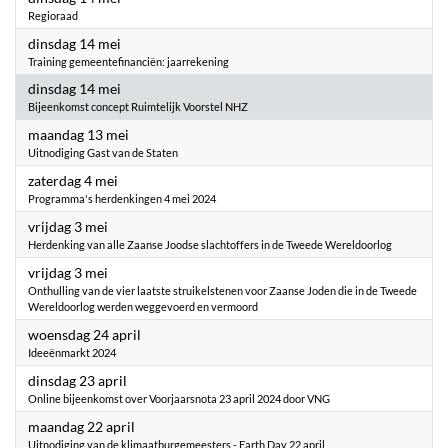
Regioraad
2024
dinsdag 14 mei
Training gemeentefinanciën: jaarrekening
2024
dinsdag 14 mei
Bijeenkomst concept Ruimtelijk Voorstel NHZ
2024
maandag 13 mei
Uitnodiging Gast van de Staten
2024
zaterdag 4 mei
Programma's herdenkingen 4 mei 2024
2024
vrijdag 3 mei
Herdenking van alle Zaanse Joodse slachtoffers in de Tweede Wereldoorlog
2024
vrijdag 3 mei
Onthulling van de vier laatste struikelstenen voor Zaanse Joden die in de Tweede
Wereldoorlog werden weggevoerd en vermoord
2024
woensdag 24 april
Ideeënmarkt 2024
2024
dinsdag 23 april
Online bijeenkomst over Voorjaarsnota 23 april 2024 door VNG
2024
maandag 22 april
Uitnodiging van de klimaatburgemeesters - Earth Day 22 april