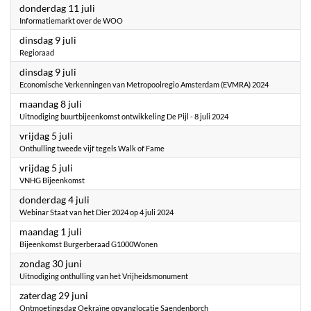
2024
donderdag 11 juli
Informatiemarkt over de WOO
2024
dinsdag 9 juli
Regioraad
2024
dinsdag 9 juli
Economische Verkenningen van Metropoolregio Amsterdam (EVMRA) 2024
2024
maandag 8 juli
Uitnodiging buurtbijeenkomst ontwikkeling De Pijl - 8 juli 2024
2024
vrijdag 5 juli
Onthulling tweede vijf tegels Walk of Fame
2024
vrijdag 5 juli
VNHG Bijeenkomst
2024
donderdag 4 juli
Webinar Staat van het Dier 2024 op 4 juli 2024
2024
maandag 1 juli
Bijeenkomst Burgerberaad G1000Wonen
2024
zondag 30 juni
Uitnodiging onthulling van het Vrijheidsmonument
2024
zaterdag 29 juni
Ontmoetingsdag Oekraïne opvanglocatie Saendenborch