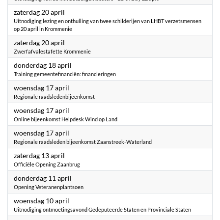
2024
zaterdag 20 april
Uitnodiging lezing en onthulling van twee schilderijen van LHBT verzetsmensen
op 20 april in Krommenie
2024
zaterdag 20 april
Zwerfafvalestafette Krommenie
2024
donderdag 18 april
Training gemeentefinanciën: financieringen
2024
woensdag 17 april
Regionale raadsledenbijeenkomst
2024
woensdag 17 april
Online bijeenkomst Helpdesk Wind op Land
2024
woensdag 17 april
Regionale raadsleden bijeenkomst Zaanstreek-Waterland
2024
zaterdag 13 april
Officiële Opening Zaanbrug
2024
donderdag 11 april
Opening Veteranenplantsoen
2024
woensdag 10 april
Uitnodiging ontmoetingsavond Gedeputeerde Staten en Provinciale Staten