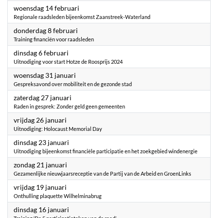
2024
woensdag 14 februari
Regionale raadsleden bijeenkomst Zaanstreek-Waterland
2024
donderdag 8 februari
Training financiën voor raadsleden
2024
dinsdag 6 februari
Uitnodiging voor start Hotze de Roosprijs 2024
2024
woensdag 31 januari
Gespreksavond over mobiliteit en de gezonde stad
2024
zaterdag 27 januari
Raden in gesprek: Zonder geld geen gemeenten
2024
vrijdag 26 januari
Uitnodiging: Holocaust Memorial Day
2024
dinsdag 23 januari
Uitnodiging bijeenkomst financiële participatie en het zoekgebied windenergie
2024
zondag 21 januari
Gezamenlijke nieuwjaarsreceptie van de Partij van de Arbeid en GroenLinks
2024
vrijdag 19 januari
Onthulling plaquette Wilhelminabrug
2024
dinsdag 16 januari