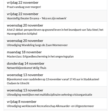
2024
vrijdag 22 november
Praat vandaag over morgen!
2024
vrijdag 22 november
Voorstellig theater Ervarea – ‘Nico en zijn netwerk’
2024
woensdag 20 november
A tot Z-debat: perspectieven op gezond leven in het brandpunt van Tata Steel, het
Havengebied en Schiphol
2024
woensdag 20 november
Uitnodiging Wandeling langs de Zaan Wormerveer
2024
maandag 18 november
Masterclass: Erfgoedbescherming in het omgevingsplan
2024
donderdag 14 november
Netwerkbijeenkomst Veilig Thuis
2024
woensdag 13 november
Bijeenkomst voor raadsleden op 13 november vanaf 17.45 uur in Stadskasteel
Oudaen te Utrecht
2024
woensdag 13 november
Uitnodiging meekijken met multidisciplinaire oefening crisisorganisatie
2024
vrijdag 8 november
Uitnodiging werkbezoek Recreatieschap Alkmaarder- en Uitgeestermeer