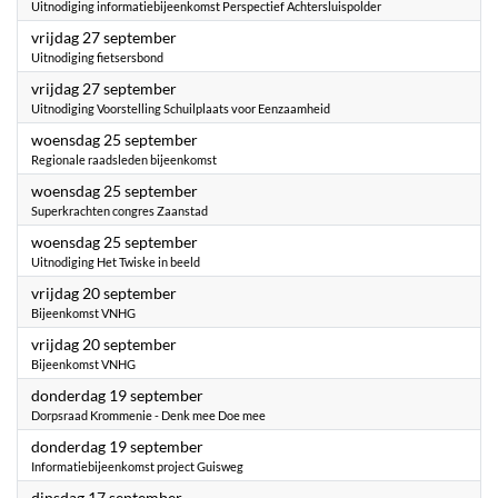
Uitnodiging informatiebijeenkomst Perspectief Achtersluispolder
2024
vrijdag 27 september
Uitnodiging fietsersbond
2024
vrijdag 27 september
Uitnodiging Voorstelling Schuilplaats voor Eenzaamheid
2024
woensdag 25 september
Regionale raadsleden bijeenkomst
2024
woensdag 25 september
Superkrachten congres Zaanstad
2024
woensdag 25 september
Uitnodiging Het Twiske in beeld
2024
vrijdag 20 september
Bijeenkomst VNHG
2024
vrijdag 20 september
Bijeenkomst VNHG
2024
donderdag 19 september
Dorpsraad Krommenie - Denk mee Doe mee
2024
donderdag 19 september
Informatiebijeenkomst project Guisweg
2024
dinsdag 17 september