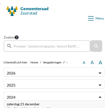
Ga naar de inhoud van deze pagina
Ga naar het zoeken
Ga naar het menu
Menu
Zoeken
A
A
A
U bevindt zich hier:
Home
Vergaderingen
·
2026
2025
2024
2024
zaterdag 21 december