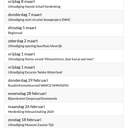
2024
vrijdag 8 maart
Uitnodiging Hannie Schaft herdenking
2024
donderdag 7 maart
Uitnodiging start circulair bouwproject ZNMC
2024
dinsdag 5 maart
Regioraad
2024
zaterdag 2 maart
Uitnodiging opening buurthuis kleurrijk
2024
vrijdag 1 maart
Uitnodiging thema-avond 'Klimaatstress, daar kan je wat mee!'
2024
vrijdag 1 maart
Uitnodiging Excursie Twiske Waterland
2024
donderdag 29 februari
Raadsinformatieavond VAWOZ NHN/NZKG
2024
woensdag 28 februari
Bijeenkomst Dorpsraad Krommenie
2024
maandag 26 februari
Herdenking februaristaking 2024
2024
zondag 18 februari
Uitnodiging Museum Zaanse Tijd