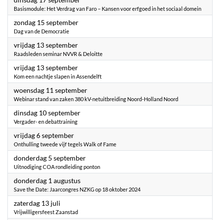
Basismodule: Het Verdrag van Faro – Kansen voor erfgoed in het sociaal domein
2024
zondag 15 september
Dag van de Democratie
2024
vrijdag 13 september
Raadsleden seminar NVVR & Deloitte
2024
vrijdag 13 september
Kom een nachtje slapen in Assendelft
2024
woensdag 11 september
Webinar stand van zaken 380 kV-netuitbreiding Noord-Holland Noord
2024
dinsdag 10 september
Vergader- en debattraining
2024
vrijdag 6 september
Onthulling tweede vijf tegels Walk of Fame
2024
donderdag 5 september
Uitnodiging COA rondleiding ponton
2024
donderdag 1 augustus
Save the Date: Jaarcongres NZKG op 18 oktober 2024
2024
zaterdag 13 juli
Vrijwilligersfeest Zaanstad