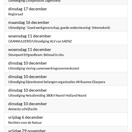
Uitnodiging Lichtjestocht Jagersveld
2024
dinsdag 17 december
Regioraad
2024
maandag 16 december
Uitnodiging: 'Goed werkgeverschap, goede ondersteuning' (Heemskerk)
2024
woensdag 11 december
GEANNULEERD/Uitnodiging ALV van SAENZ
2024
woensdag 11 december
Steunpunt Erfgoedteam: Behoud in situ
2024
dinsdag 10 december
Uitnodiging viering samenwerkingsovereenkomst
2024
dinsdag 10 december
Uitnodiging bijeenkomst belangen organisaties Afrikaanse Diaspora
2024
dinsdag 10 december
Uitnodiging Netuibreiding 380kV Noord-Holland Noord
2024
dinsdag 10 december
Amnesty schrijfactie
2024
vrijdag 6 december
Rechten voor de Natuur
2024
vrijdag 29 november