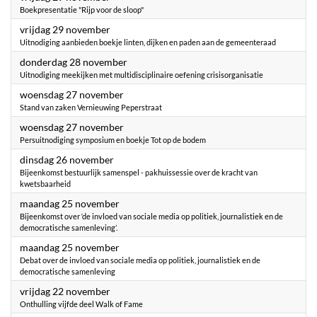
Boekpresentatie "Rijp voor de sloop"
2024
vrijdag 29 november
Uitnodiging aanbieden boekje linten, dijken en paden aan de gemeenteraad
2024
donderdag 28 november
Uitnodiging meekijken met multidisciplinaire oefening crisisorganisatie
2024
woensdag 27 november
Stand van zaken Vernieuwing Peperstraat
2024
woensdag 27 november
Persuitnodiging symposium en boekje Tot op de bodem
2024
dinsdag 26 november
Bijeenkomst bestuurlijk samenspel - pakhuissessie over de kracht van
kwetsbaarheid
2024
maandag 25 november
Bijeenkomst over ‘de invloed van sociale media op politiek, journalistiek en de
democratische samenleving’.
2024
maandag 25 november
Debat over de invloed van sociale media op politiek, journalistiek en de
democratische samenleving
2024
vrijdag 22 november
Onthulling vijfde deel Walk of Fame