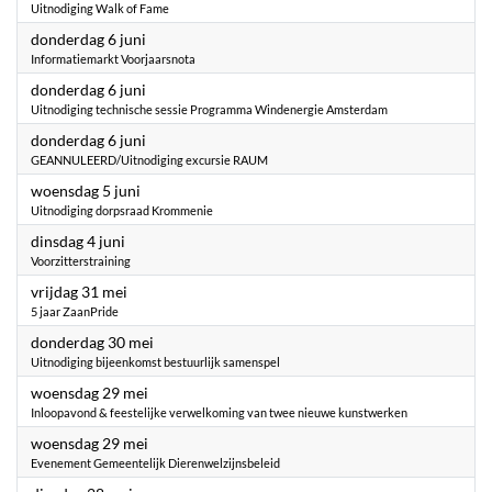
Uitnodiging Walk of Fame
2024
donderdag 6 juni
Informatiemarkt Voorjaarsnota
2024
donderdag 6 juni
Uitnodiging technische sessie Programma Windenergie Amsterdam
2024
donderdag 6 juni
GEANNULEERD/Uitnodiging excursie RAUM
2024
woensdag 5 juni
Uitnodiging dorpsraad Krommenie
2024
dinsdag 4 juni
Voorzitterstraining
2024
vrijdag 31 mei
5 jaar ZaanPride
2024
donderdag 30 mei
Uitnodiging bijeenkomst bestuurlijk samenspel
2024
woensdag 29 mei
Inloopavond & feestelijke verwelkoming van twee nieuwe kunstwerken
2024
woensdag 29 mei
Evenement Gemeentelijk Dierenwelzijnsbeleid