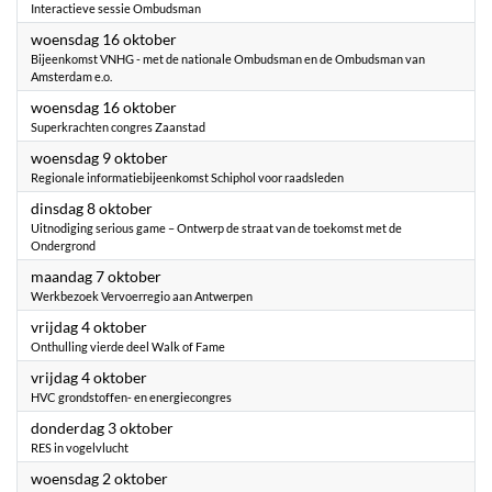
Interactieve sessie Ombudsman
2024
woensdag 16 oktober
Bijeenkomst VNHG - met de nationale Ombudsman en de Ombudsman van
Amsterdam e.o.
2024
woensdag 16 oktober
Superkrachten congres Zaanstad
2024
woensdag 9 oktober
Regionale informatiebijeenkomst Schiphol voor raadsleden
2024
dinsdag 8 oktober
Uitnodiging serious game – Ontwerp de straat van de toekomst met de
Ondergrond
2024
maandag 7 oktober
Werkbezoek Vervoerregio aan Antwerpen
2024
vrijdag 4 oktober
Onthulling vierde deel Walk of Fame
2024
vrijdag 4 oktober
HVC grondstoffen- en energiecongres
2024
donderdag 3 oktober
RES in vogelvlucht
2024
woensdag 2 oktober