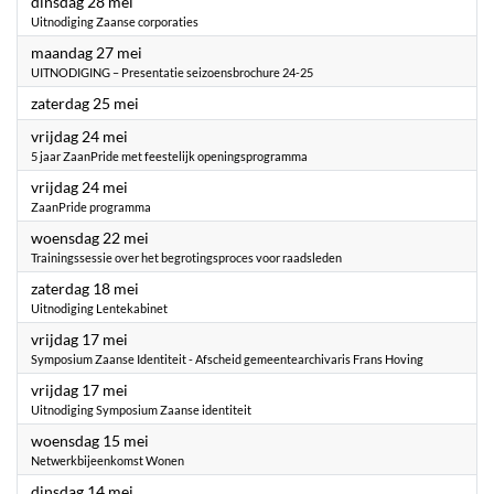
2024
dinsdag 28 mei
Uitnodiging Zaanse corporaties
2024
maandag 27 mei
UITNODIGING – Presentatie seizoensbrochure 24-25
2024
zaterdag 25 mei
2024
vrijdag 24 mei
5 jaar ZaanPride met feestelijk openingsprogramma
2024
vrijdag 24 mei
ZaanPride programma
2024
woensdag 22 mei
Trainingssessie over het begrotingsproces voor raadsleden
2024
zaterdag 18 mei
Uitnodiging Lentekabinet
2024
vrijdag 17 mei
Symposium Zaanse Identiteit - Afscheid gemeentearchivaris Frans Hoving
2024
vrijdag 17 mei
Uitnodiging Symposium Zaanse identiteit
2024
woensdag 15 mei
Netwerkbijeenkomst Wonen
2024
dinsdag 14 mei