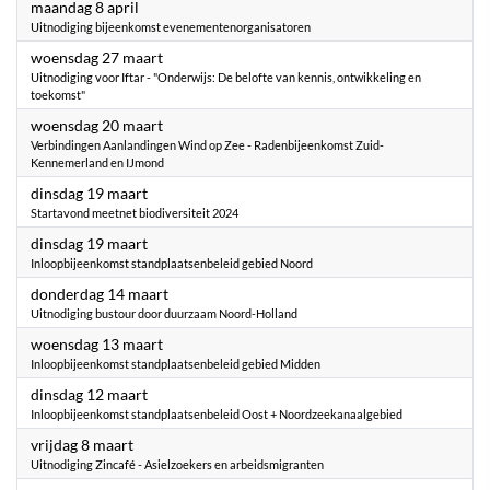
2024
maandag 8 april
Uitnodiging bijeenkomst evenementenorganisatoren
2024
woensdag 27 maart
Uitnodiging voor Iftar - "Onderwijs: De belofte van kennis, ontwikkeling en
toekomst"
2024
woensdag 20 maart
Verbindingen Aanlandingen Wind op Zee - Radenbijeenkomst Zuid-
Kennemerland en IJmond
2024
dinsdag 19 maart
Startavond meetnet biodiversiteit 2024
2024
dinsdag 19 maart
Inloopbijeenkomst standplaatsenbeleid gebied Noord
2024
donderdag 14 maart
Uitnodiging bustour door duurzaam Noord-Holland
2024
woensdag 13 maart
Inloopbijeenkomst standplaatsenbeleid gebied Midden
2024
dinsdag 12 maart
Inloopbijeenkomst standplaatsenbeleid Oost + Noordzeekanaalgebied
2024
vrijdag 8 maart
Uitnodiging Zincafé - Asielzoekers en arbeidsmigranten