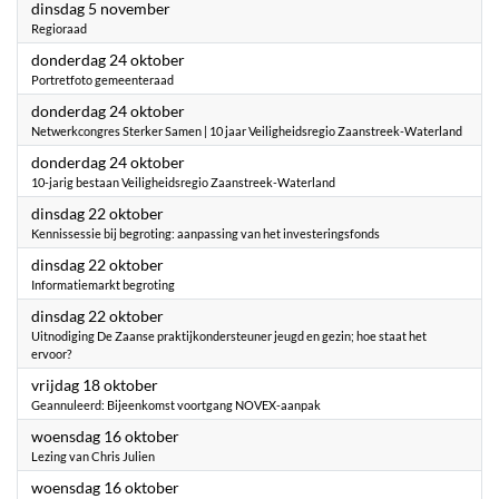
2024
dinsdag 5 november
Regioraad
2024
donderdag 24 oktober
Portretfoto gemeenteraad
2024
donderdag 24 oktober
Netwerkcongres Sterker Samen | 10 jaar Veiligheidsregio Zaanstreek-Waterland
2024
donderdag 24 oktober
10-jarig bestaan Veiligheidsregio Zaanstreek-Waterland
2024
dinsdag 22 oktober
Kennissessie bij begroting: aanpassing van het investeringsfonds
2024
dinsdag 22 oktober
Informatiemarkt begroting
2024
dinsdag 22 oktober
Uitnodiging De Zaanse praktijkondersteuner jeugd en gezin; hoe staat het
ervoor?
2024
vrijdag 18 oktober
Geannuleerd: Bijeenkomst voortgang NOVEX-aanpak
2024
woensdag 16 oktober
Lezing van Chris Julien
2024
woensdag 16 oktober